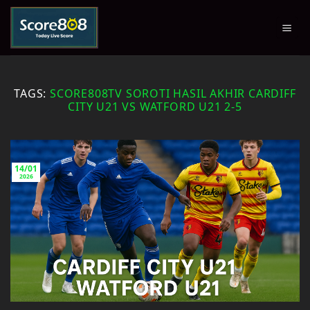
Skip
to
content
TAGS:
SCORE808TV SOROTI HASIL AKHIR CARDIFF
CITY U21 VS WATFORD U21 2-5
14/01
2026