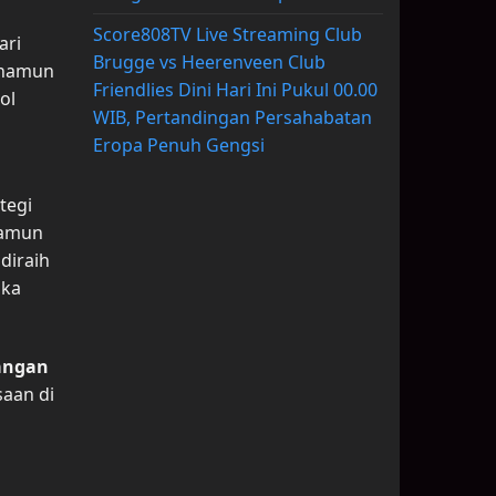
Score808TV Live Streaming Club
ari
Brugge vs Heerenveen Club
, namun
Friendlies Dini Hari Ini Pukul 00.00
ol
WIB, Pertandingan Persahabatan
Eropa Penuh Gengsi
tegi
namun
diraih
uka
angan
saan di