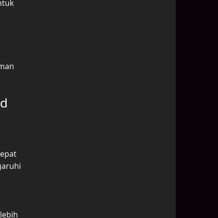
ntuk
aman
rd
cepat
garuhi
lebih