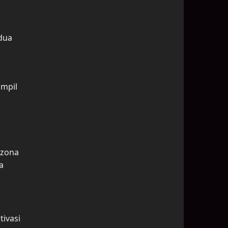
edua
ampil
 zona
a
ivasi