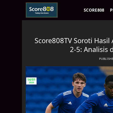
Skip
to
SCORE808
P
content
Score808TV Soroti Hasil 
2-5: Analisis
PUBLISH
14/01
2026