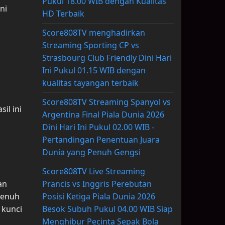
Pukul 18.00 WIB dengan Kualitas
ni
HD Terbaik
Score808TV menghadirkan
Streaming Sporting CP vs
Strasbourg Club Friendly Dini Hari
Ini Pukul 01.15 WIB dengan
kualitas tayangan terbaik
Score808TV Streaming Spanyol vs
il ini
Argentina Final Piala Dunia 2026
Dini Hari Ini Pukul 02.00 WIB -
Pertandingan Penentuan Juara
Dunia yang Penuh Gengsi
Score808TV Live Streaming
Prancis vs Inggris Perebutan
an
Posisi Ketiga Piala Dunia 2026
 penuh
Besok Subuh Pukul 04.00 WIB Siap
 kunci
Menghibur Pecinta Sepak Bola