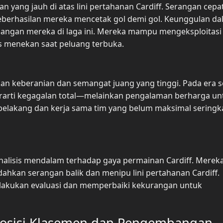
 yang jauh di atas lini pertahanan Cardiff. Serangan cepa
 keberhasilan mereka mencetak gol demi gol. Keunggulan d
enangan mereka di laga ini. Mereka mampu mengeksploitasi
s menekan saat peluang terbuka.
kan keberanian dan semangat juang yang tinggi. Pada era 
berarti kegagalan total—melainkan pengalaman berharga un
 belakang dan kerja sama tim yang belum maksimal seringkal
alisis mendalam terhadap gaya permainan Cardiff. Merek
hkan serangan balik dan menipu lini pertahanan Cardiff.
melakukan evaluasi dan memperbaiki kekurangan untuk
 Posisi Klasemen dan Pengembangan