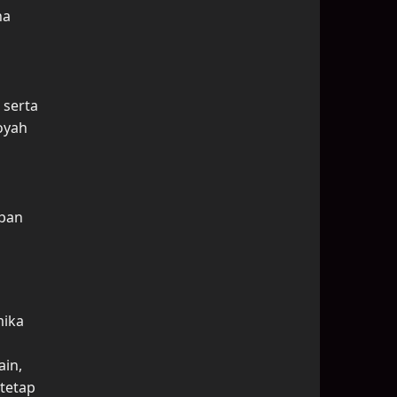
na
 serta
oyah
apan
mika
ain,
tetap