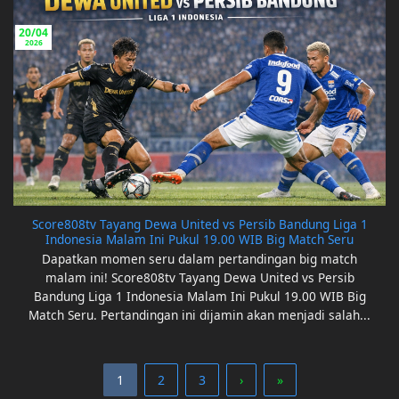
20/04
2026
Score808tv Tayang Dewa United vs Persib Bandung Liga 1
Indonesia Malam Ini Pukul 19.00 WIB Big Match Seru
Dapatkan momen seru dalam pertandingan big match
malam ini! Score808tv Tayang Dewa United vs Persib
Bandung Liga 1 Indonesia Malam Ini Pukul 19.00 WIB Big
Match Seru. Pertandingan ini dijamin akan menjadi salah...
1
2
3
›
»