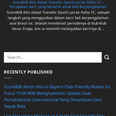
Score808 Rilis Detail Transfer David Luiz ke Pafos FC -
Perubahan Karir yang Menarik untuk Bek Berpengalaman
Score808 Rilis Detail Transfer David Luiz ke Pafos FC, sebuah
langkah yang mengejutkan dalam karir bek berpengalaman
asal Brasil ini. Setelah menikmati periodenya di klub-klub
besar Eropa, kini ia memilih melanjutkan karirnya di...
RECENTLY PUBLISHED
Score808 Aston Villa vs Bayern Club Friendly Malam Ini
Pukul 19.00 WIB Menghadirkan Update Duel
Persahabatan Internasional Yang Dinantikan Fans
Sepak Bola
Live Streaming Monaco vs Getafe Club Friendly Dini