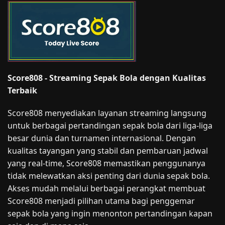
Score808 - Streaming Sepak Bola dengan Kualitas
Terbaik
Score808 menyediakan layanan streaming langsung
untuk berbagai pertandingan sepak bola dari liga-liga
besar dunia dan turnamen internasional. Dengan
kualitas tayangan yang stabil dan pembaruan jadwal
yang real-time, Score808 memastikan penggunanya
tidak melewatkan aksi penting dari dunia sepak bola.
Akses mudah melalui berbagai perangkat membuat
Score808 menjadi pilihan utama bagi penggemar
sepak bola yang ingin menonton pertandingan kapan