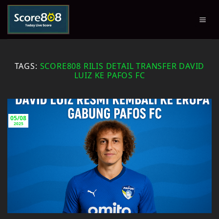
Skip
to
content
TAGS:
SCORE808 RILIS DETAIL TRANSFER DAVID
LUIZ KE PAFOS FC
05/08
2025