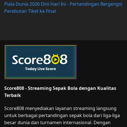
Piala Dunia 2026 Dini Hari Ini - Pertandingan Bergengsi
Perebutan Tiket ke Final
Score808 - Streaming Sepak Bola dengan Kualitas
Terbaik
Score808 menyediakan layanan streaming langsung
untuk berbagai pertandingan sepak bola dari liga-liga
besar dunia dan turnamen internasional. Dengan