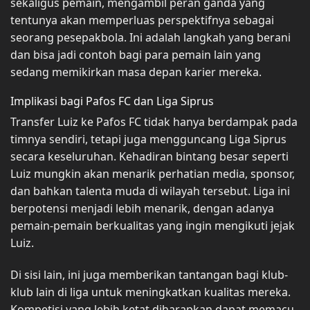
sekaligus pemain, mengambil peran ganda yang
tentunya akan memperluas perspektifnya sebagai
seorang pesepakbola. Ini adalah langkah yang berani
dan bisa jadi contoh bagi para pemain lain yang
sedang memikirkan masa depan karier mereka.
Implikasi bagi Pafos FC dan Liga Siprus
Transfer Luiz ke Pafos FC tidak hanya berdampak pada
timnya sendiri, tetapi juga mengguncang Liga Siprus
secara keseluruhan. Kehadiran bintang besar seperti
Luiz mungkin akan menarik perhatian media, sponsor,
dan bahkan talenta muda di wilayah tersebut. Liga ini
berpotensi menjadi lebih menarik, dengan adanya
pemain-pemain berkualitas yang ingin mengikuti jejak
Luiz.
Di sisi lain, ini juga memberikan tantangan bagi klub-
klub lain di liga untuk meningkatkan kualitas mereka.
Kompetisi yang lebih ketat diharapkan dapat memacu