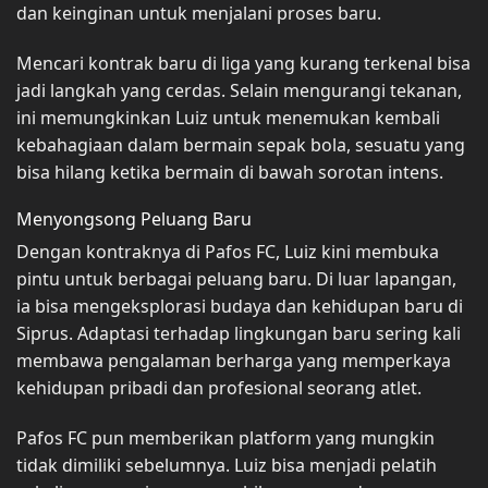
dan keinginan untuk menjalani proses baru.
Mencari kontrak baru di liga yang kurang terkenal bisa
jadi langkah yang cerdas. Selain mengurangi tekanan,
ini memungkinkan Luiz untuk menemukan kembali
kebahagiaan dalam bermain sepak bola, sesuatu yang
bisa hilang ketika bermain di bawah sorotan intens.
Menyongsong Peluang Baru
Dengan kontraknya di Pafos FC, Luiz kini membuka
pintu untuk berbagai peluang baru. Di luar lapangan,
ia bisa mengeksplorasi budaya dan kehidupan baru di
Siprus. Adaptasi terhadap lingkungan baru sering kali
membawa pengalaman berharga yang memperkaya
kehidupan pribadi dan profesional seorang atlet.
Pafos FC pun memberikan platform yang mungkin
tidak dimiliki sebelumnya. Luiz bisa menjadi pelatih