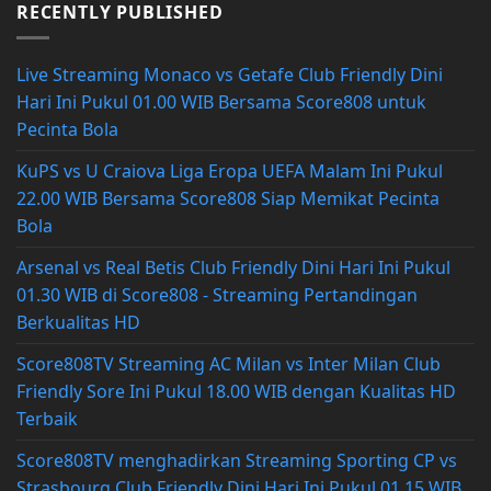
RECENTLY PUBLISHED
Live Streaming Monaco vs Getafe Club Friendly Dini
Hari Ini Pukul 01.00 WIB Bersama Score808 untuk
Pecinta Bola
KuPS vs U Craiova Liga Eropa UEFA Malam Ini Pukul
22.00 WIB Bersama Score808 Siap Memikat Pecinta
Bola
Arsenal vs Real Betis Club Friendly Dini Hari Ini Pukul
01.30 WIB di Score808 - Streaming Pertandingan
Berkualitas HD
Score808TV Streaming AC Milan vs Inter Milan Club
Friendly Sore Ini Pukul 18.00 WIB dengan Kualitas HD
Terbaik
Score808TV menghadirkan Streaming Sporting CP vs
Strasbourg Club Friendly Dini Hari Ini Pukul 01.15 WIB