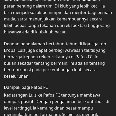
peran penting dalam tim. Di klub yang lebih kecil, ia
bisa menjadi sosok pemimpin dan mentor bagi pemain
muda, serta menunjukkan kemampuannya secara
lebih bebas tanpa tekanan dari ekspektasi tinggi yang
biasanya ada di klub-klub besar.
Dengan pengalaman bertahun-tahun di liga-liga top
Eropa, Luiz juga dapat berbagi wawasan taktis yang
berharga kepada rekan-rekannya di Pafos FC. Ini
bukan sekadar tentang bermain; ini adalah tentang
berkontribusi pada perkembangan klub secara
keseluruhan.
Dampak bagi Pafos FC
Kedatangan Luiz ke Pafos FC tentunya membawa
dampak positif. Dengan pengalaman berkontribusi di
level tertinggi, ia kemungkinan besar mampu
meningkatkan performa tim. Selain itu, menarik