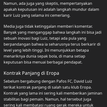
Namun, ada juga yang skeptis, mempertanyakan
apakah keputusan ini adalah langkah mundur dalam
karir Luiz yang selama ini cemerlang.
Media juga tidak ketinggalan memberi komentar.
Banyak yang menganggap bahwa langkah ini bisa jadi
sebuah inovasi bagi Luiz, tetapi ada pula yang
berpandangan bahwa ia seharusnya terus berkarir di
level yang lebih tinggi. Ini menunjukkan betapa
menariknya dunia sepak bola, di mana setiap
keputusan bisa menuai berbagai pendapat.
Kontrak Panjang di Eropa
Sebelum bergabung dengan Pafos FC, David Luiz
terikat kontrak panjang di salah satu klub Eropa.
Kontrak yang lama ini sering kali memberikan jaminan
stabilitas bagi pemain. Namun, hal tersebut juga
sering kali membatasi ruang gerak mereka untuk