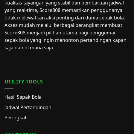
kualitas tayangan yang stabil dan pembaruan jadwal
yang real-time, Score808 memastikan penggunanya
tidak melewatkan aksi penting dari dunia sepak bola.
Akses mudah melalui berbagai perangkat membuat
Score808 menjadi pilihan utama bagi penggemar
sepak bola yang ingin menonton pertandingan kapan
saja dan di mana saja.
UTILITY TOOLS
Hasil Sepak Bola
Jadwal Pertandingan
Peringkat