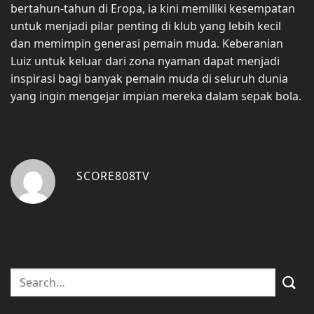
bertahun-tahun di Eropa, ia kini memiliki kesempatan
untuk menjadi pilar penting di klub yang lebih kecil
dan memimpin generasi pemain muda. Keberanian
Luiz untuk keluar dari zona nyaman dapat menjadi
inspirasi bagi banyak pemain muda di seluruh dunia
yang ingin mengejar impian mereka dalam sepak bola.
SCORE808TV