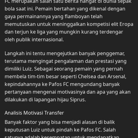
FC merupakan salah satu berita hangat di dunia sepak
bola saat ini. Pemain bertahan yang dikenal dengan
gaya permainannya yang flamboyan telah
memutuskan untuk meninggalkan kompetisi elit Eropa
dan terjun ke liga yang mungkin kurang terdengar
oleh publik internasional.
Langkah ini tentu mengejutkan banyak penggemar,
terutama mengingat pengalaman dan prestasi yang
dimiliki Luiz. Sebagai seorang pemain yang pernah
membela tim-tim besar seperti Chelsea dan Arsenal,
kepindahannya ke Pafos FC mengundang banyak
pertanyaan mengenai motivasinya dan apa yang akan
dilakukan di lapangan hijau Siprus.
Analisis Motivasi Transfer
Banyak faktor yang bisa menjadi alasan di balik
keputusan Luiz untuk pindah ke Pafos FC. Salah
satunya adalah kesempatan untuk mendapatkan