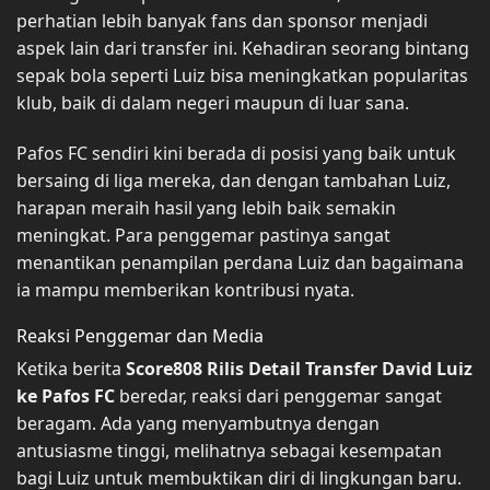
perhatian lebih banyak fans dan sponsor menjadi
aspek lain dari transfer ini. Kehadiran seorang bintang
sepak bola seperti Luiz bisa meningkatkan popularitas
klub, baik di dalam negeri maupun di luar sana.
Pafos FC sendiri kini berada di posisi yang baik untuk
bersaing di liga mereka, dan dengan tambahan Luiz,
harapan meraih hasil yang lebih baik semakin
meningkat. Para penggemar pastinya sangat
menantikan penampilan perdana Luiz dan bagaimana
ia mampu memberikan kontribusi nyata.
Reaksi Penggemar dan Media
Ketika berita
Score808 Rilis Detail Transfer David Luiz
ke Pafos FC
beredar, reaksi dari penggemar sangat
beragam. Ada yang menyambutnya dengan
antusiasme tinggi, melihatnya sebagai kesempatan
bagi Luiz untuk membuktikan diri di lingkungan baru.