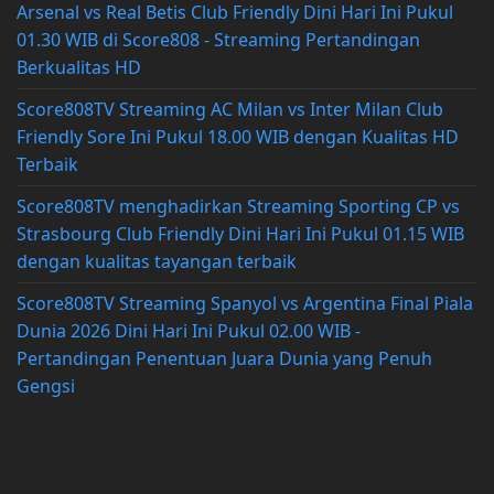
Arsenal vs Real Betis Club Friendly Dini Hari Ini Pukul
01.30 WIB di Score808 - Streaming Pertandingan
Berkualitas HD
Score808TV Streaming AC Milan vs Inter Milan Club
Friendly Sore Ini Pukul 18.00 WIB dengan Kualitas HD
Terbaik
Score808TV menghadirkan Streaming Sporting CP vs
Strasbourg Club Friendly Dini Hari Ini Pukul 01.15 WIB
dengan kualitas tayangan terbaik
Score808TV Streaming Spanyol vs Argentina Final Piala
Dunia 2026 Dini Hari Ini Pukul 02.00 WIB -
Pertandingan Penentuan Juara Dunia yang Penuh
Gengsi