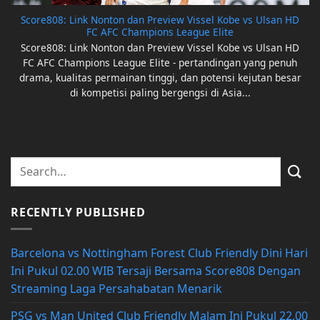
Score808: Link Nonton dan Preview Vissel Kobe vs Ulsan HD
FC AFC Champions League Elite
Score808: Link Nonton dan Preview Vissel Kobe vs Ulsan HD
FC AFC Champions League Elite - pertandingan yang penuh
drama, kualitas permainan tinggi, dan potensi kejutan besar
di kompetisi paling bergengsi di Asia...
RECENTLY PUBLISHED
Barcelona vs Nottingham Forest Club Friendly Dini Hari
Ini Pukul 02.00 WIB Tersaji Bersama Score808 Dengan
Streaming Laga Persahabatan Menarik
PSG vs Man United Club Friendly Malam Ini Pukul 22.00