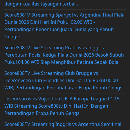
dengan kualitas tayangan terbaik
Score808TV Streaming Spanyol vs Argentina Final Piala
Dunia 2026 Dini Hari Ini Pukul 02.00 WIB -
Pertandingan Penentuan Juara Dunia yang Penuh
Gengsi
Score808TV Live Streaming Prancis vs Inggris
Perebutan Posisi Ketiga Piala Dunia 2026 Besok Subuh
Pukul 04.00 WIB Siap Menghibur Pecinta Sepak Bola
Score808TV Live Streaming Club Brugge vs
Heerenveen Club Friendlies Dini Hari Ini Pukul 00.00
WIB, Pertandingan Persahabatan Eropa Penuh Gengsi
Ferencvaros vs Vojvodina UEFA Europa League 01.15
WIB Streaming Score808tv Dini Hari Ini Dengan
Pertandingan Eropa Penuh Gengsi
Score808TV Streaming Inggris vs Argentina Semifinal