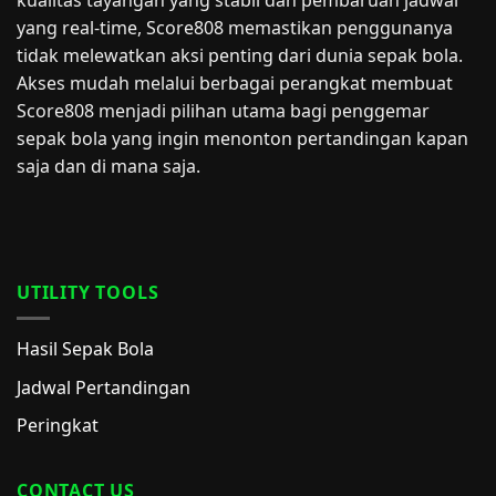
yang real-time, Score808 memastikan penggunanya
tidak melewatkan aksi penting dari dunia sepak bola.
Akses mudah melalui berbagai perangkat membuat
Score808 menjadi pilihan utama bagi penggemar
sepak bola yang ingin menonton pertandingan kapan
saja dan di mana saja.
UTILITY TOOLS
Hasil Sepak Bola
Jadwal Pertandingan
Peringkat
CONTACT US