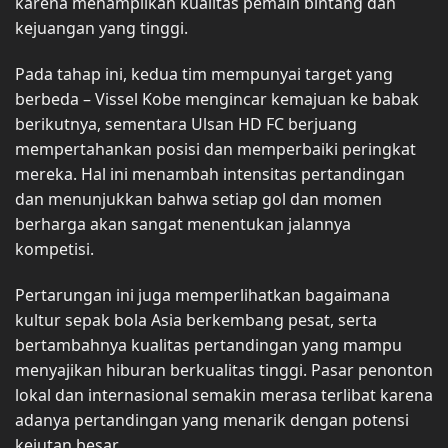
karena menampilkan kualitas pemain bintang dan
kejuangan yang tinggi.
Pada tahap ini, kedua tim mempunyai target yang
berbeda – Vissel Kobe mengincar kemajuan ke babak
berikutnya, sementara Ulsan HD FC berjuang
mempertahankan posisi dan memperbaiki peringkat
mereka. Hal ini menambah intensitas pertandingan
dan menunjukkan bahwa setiap gol dan momen
berharga akan sangat menentukan jalannya
kompetisi.
Pertarungan ini juga memperlihatkan bagaimana
kultur sepak bola Asia berkembang pesat, serta
bertambahnya kualitas pertandingan yang mampu
menyajikan hiburan berkualitas tinggi. Pasar penonton
lokal dan internasional semakin merasa terlibat karena
adanya pertandingan yang menarik dengan potensi
kejutan besar.