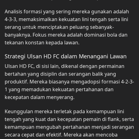
Analisis formasi yang sering mereka gunakan adalah
4-3-3, memaksimalkan kekuatan lini tengah serta lini
serang untuk menciptakan peluang sebanyak-
banyaknya. Fokus mereka adalah dominasi bola dan
tekanan konstan kepada lawan.
Strategi Ulsan HD FC dalam Menangani Lawan
Ulsan HD FC, di sisi lain, dikenal dengan permainan
bertahan yang disiplin dan serangan balik yang
produktif. Mereka biasanya mengadopsi formasi 4-2-3-
1 yang memadukan kekuatan pertahanan dan
kecepatan dalam menyerang.
Keunggulan mereka terletak pada kemampuan lini
tengah yang kuat dan kecepatan pemain di flank, serta
kemampuan mengubah pertahanan menjadi serangan
secara cepat dan efektif. Mereka akan mencoba