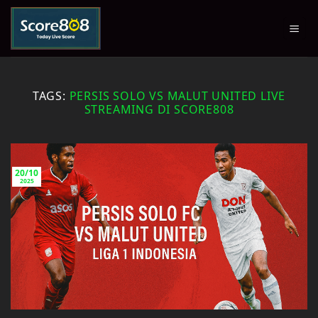
Skip
to
content
TAGS:
PERSIS SOLO VS MALUT UNITED LIVE
STREAMING DI SCORE808
20/10
2025