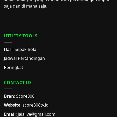
saja dan di mana saja.
UTILITY TOOLS
Hasil Sepak Bola
Jadwal Pertandingan
Peringkat
CONTACT US
Bran
: Score808
Website
:
score808tv.id
Email
: jalalive@gmail.com