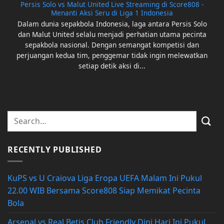
Persis Solo vs Malut United Live Streaming di Score808 -
Menanti Aksi Seru di Liga 1 Indonesia
Dalam dunia sepakbola Indonesia, laga antara Persis Solo
dan Malut United selalu menjadi perhatian utama pecinta
sepakbola nasional. Dengan semangat kompetisi dan
perjuangan kedua tim, penggemar tidak ingin melewatkan
setiap detik aksi di...
RECENTLY PUBLISHED
KuPS vs U Craiova Liga Eropa UEFA Malam Ini Pukul
22.00 WIB Bersama Score808 Siap Memikat Pecinta
Bola
Arsenal vs Real Betis Club Friendly Dini Hari Ini Pukul