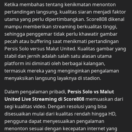
Ketika membahas tentang kenikmatan menonton
pertandingan langsung, kualitas siaran menjadi faktor
utama yang perlu dipertimbangkan. Score808 dikenal
mampu memberikan streaming berkualitas tinggi,
sehingga penggemar tidak perlu khawatir gambar
pecah atau buffering saat menikmati pertandingan
Persis Solo versus Malut United. Kualitas gambar yang
stabil dan jernih adalah salah satu alasan utama
platform ini diminati oleh berbagai kalangan,
termasuk mereka yang menginginkan pengalaman
menyaksikan langsung layaknya di stadion.
Dalam pengalaman pribadi,
Persis Solo vs Malut
United Live Streaming di Score808
memuaskan dari
segi kualitas video. Dengan resolusi yang bisa
disesuaikan mulai dari kualitas rendah hingga HD,
pengguna dapat menyesuaikan pengalaman
menonton sesuai dengan kecepatan internet yang