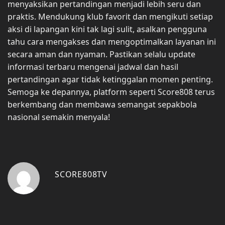
menyaksikan pertandingan menjadi lebih seru dan
praktis. Mendukung klub favorit dan mengikuti setiap
aksi di lapangan kini tak lagi sulit, asalkan pengguna
tahu cara mengakses dan mengoptimalkan layanan ini
secara aman dan nyaman. Pastikan selalu update
informasi terbaru mengenai jadwal dan hasil
pertandingan agar tidak ketinggalan momen penting.
Semoga ke depannya, platform seperti Score808 terus
berkembang dan membawa semangat sepakbola
nasional semakin menyala!
SCORE808TV