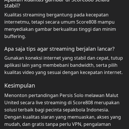
stabil?
Kualitas streaming bergantung pada kecepatan
internetmu, tetapi secara umum Score808 mampu
menyediakan gambar berkualitas tinggi dan minim
buffering.
Apa saja tips agar streaming berjalan lancar?
Gunakan koneksi internet yang stabil dan cepat, tutup
aplikasi lain yang membebani bandwidth, serta pilih
kualitas video yang sesuai dengan kecepatan internet.
Kesimpulan
Menonton pertandingan Persis Solo melawan Malut
United secara live streaming di Score808 merupakan
solusi terbaik bagi pecinta sepakbola Indonesia.
Dengan kualitas siaran yang memuaskan, akses yang
mudah, dan gratis tanpa perlu VPN, pengalaman