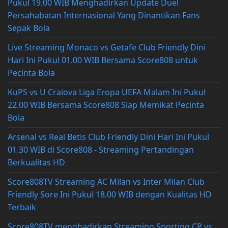
Pukul 19.00 WIB Menghadirkan Update Duel
Persahabatan Internasional Yang Dinantikan Fans
Sepak Bola
Live Streaming Monaco vs Getafe Club Friendly Dini
Hari Ini Pukul 01.00 WIB Bersama Score808 untuk
Pecinta Bola
KuPS vs U Craiova Liga Eropa UEFA Malam Ini Pukul
22.00 WIB Bersama Score808 Siap Memikat Pecinta
Bola
Arsenal vs Real Betis Club Friendly Dini Hari Ini Pukul
01.30 WIB di Score808 - Streaming Pertandingan
Berkualitas HD
Score808TV Streaming AC Milan vs Inter Milan Club
Friendly Sore Ini Pukul 18.00 WIB dengan Kualitas HD
Terbaik
Score808TV menghadirkan Streaming Sporting CP vs