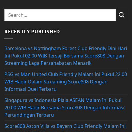
RECENTLY PUBLISHED
Barcelona vs Nottingham Forest Club Friendly Dini Hari
Ini Pukul 02.00 WIB Tersaji Bersama Score808 Dengan
Streaming Laga Persahabatan Menarik
PSG vs Man United Club Friendly Malam Ini Pukul 22.00
WIB Hadir Dalam Streaming Score808 Dengan
Informasi Duel Terbaru
Singapura vs Indonesia Piala ASEAN Malam Ini Pukul
20.00 WIB Hadir Bersama Score808 Dengan Informasi
Pertandingan Terbaru
Score808 Aston Villa vs Bayern Club Friendly Malam Ini