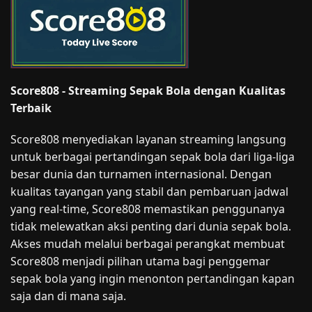
Score808 - Streaming Sepak Bola dengan Kualitas
Terbaik
Score808 menyediakan layanan streaming langsung
untuk berbagai pertandingan sepak bola dari liga-liga
besar dunia dan turnamen internasional. Dengan
kualitas tayangan yang stabil dan pembaruan jadwal
yang real-time, Score808 memastikan penggunanya
tidak melewatkan aksi penting dari dunia sepak bola.
Akses mudah melalui berbagai perangkat membuat
Score808 menjadi pilihan utama bagi penggemar
sepak bola yang ingin menonton pertandingan kapan
saja dan di mana saja.