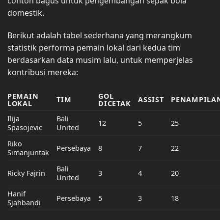
contoh bagus untuk pengembangan sepak bola
domestik.
Berikut adalah tabel sederhana yang merangkum
statistik performa pemain lokal dari kedua tim
berdasarkan data musim lalu, untuk memperjelas
kontribusi mereka:
PEMAIN
GOL
TIM
ASSIST
PENAMPILA
LOKAL
DICETAK
Ilija
Bali
12
5
25
Spasojevic
United
Riko
Persebaya
8
7
22
Simanjuntak
Bali
Ricky Fajrin
3
4
20
United
Hanif
Persebaya
5
3
18
Sjahbandi