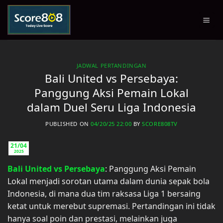
Skip
to
content
JADWAL PERTANDINGAN
Bali United vs Persebaya:
Panggung Aksi Pemain Lokal
dalam Duel Seru Liga Indonesia
PUBLISHED ON
04/20/25 22:00
BY
SCORE808TV
21/04
2025
Bali United vs Persebaya
: Panggung Aksi Pemain
Lokal menjadi sorotan utama dalam dunia sepak bola
Indonesia, di mana dua tim raksasa Liga 1 bersaing
ketat untuk merebut supremasi. Pertandingan ini tidak
hanya soal poin dan prestasi, melainkan juga