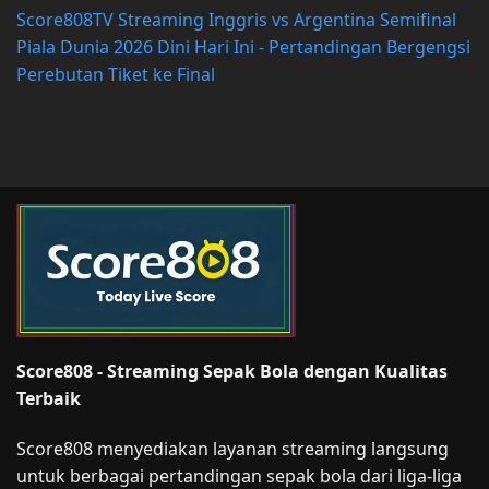
Score808TV Streaming Inggris vs Argentina Semifinal
Piala Dunia 2026 Dini Hari Ini - Pertandingan Bergengsi
Perebutan Tiket ke Final
Score808 - Streaming Sepak Bola dengan Kualitas
Terbaik
Score808 menyediakan layanan streaming langsung
untuk berbagai pertandingan sepak bola dari liga-liga