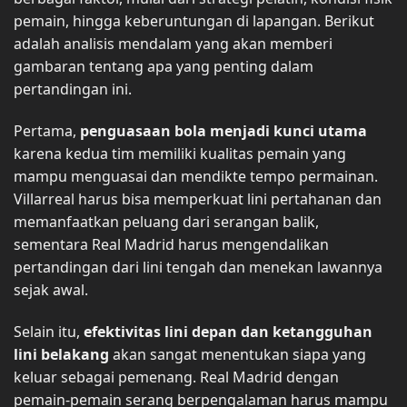
pemain, hingga keberuntungan di lapangan. Berikut
adalah analisis mendalam yang akan memberi
gambaran tentang apa yang penting dalam
pertandingan ini.
Pertama,
penguasaan bola menjadi kunci utama
karena kedua tim memiliki kualitas pemain yang
mampu menguasai dan mendikte tempo permainan.
Villarreal harus bisa memperkuat lini pertahanan dan
memanfaatkan peluang dari serangan balik,
sementara Real Madrid harus mengendalikan
pertandingan dari lini tengah dan menekan lawannya
sejak awal.
Selain itu,
efektivitas lini depan dan ketangguhan
lini belakang
akan sangat menentukan siapa yang
keluar sebagai pemenang. Real Madrid dengan
pemain-pemain serang berpengalaman harus mampu