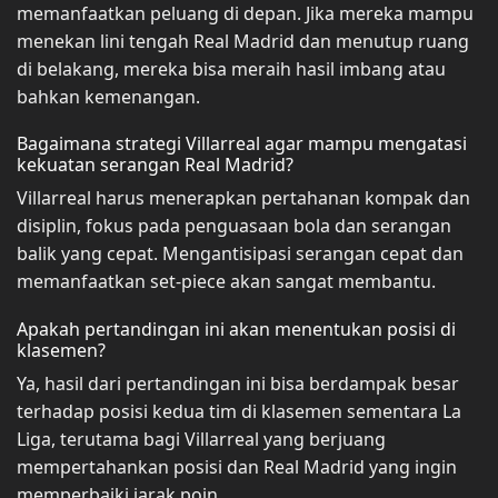
memanfaatkan peluang di depan. Jika mereka mampu
menekan lini tengah Real Madrid dan menutup ruang
di belakang, mereka bisa meraih hasil imbang atau
bahkan kemenangan.
Bagaimana strategi Villarreal agar mampu mengatasi
kekuatan serangan Real Madrid?
Villarreal harus menerapkan pertahanan kompak dan
disiplin, fokus pada penguasaan bola dan serangan
balik yang cepat. Mengantisipasi serangan cepat dan
memanfaatkan set-piece akan sangat membantu.
Apakah pertandingan ini akan menentukan posisi di
klasemen?
Ya, hasil dari pertandingan ini bisa berdampak besar
terhadap posisi kedua tim di klasemen sementara La
Liga, terutama bagi Villarreal yang berjuang
mempertahankan posisi dan Real Madrid yang ingin
memperbaiki jarak poin.