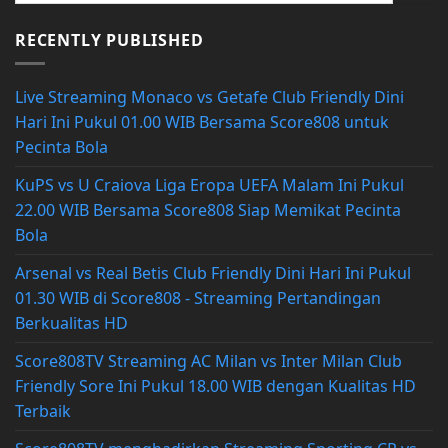
RECENTLY PUBLISHED
Live Streaming Monaco vs Getafe Club Friendly Dini
Hari Ini Pukul 01.00 WIB Bersama Score808 untuk
Pecinta Bola
KuPS vs U Craiova Liga Eropa UEFA Malam Ini Pukul
22.00 WIB Bersama Score808 Siap Memikat Pecinta
Bola
Arsenal vs Real Betis Club Friendly Dini Hari Ini Pukul
01.30 WIB di Score808 - Streaming Pertandingan
Berkualitas HD
Score808TV Streaming AC Milan vs Inter Milan Club
Friendly Sore Ini Pukul 18.00 WIB dengan Kualitas HD
Terbaik