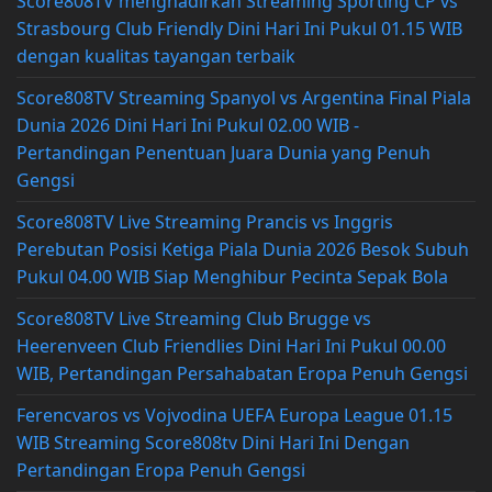
Score808TV menghadirkan Streaming Sporting CP vs
Strasbourg Club Friendly Dini Hari Ini Pukul 01.15 WIB
dengan kualitas tayangan terbaik
Score808TV Streaming Spanyol vs Argentina Final Piala
Dunia 2026 Dini Hari Ini Pukul 02.00 WIB -
Pertandingan Penentuan Juara Dunia yang Penuh
Gengsi
Score808TV Live Streaming Prancis vs Inggris
Perebutan Posisi Ketiga Piala Dunia 2026 Besok Subuh
Pukul 04.00 WIB Siap Menghibur Pecinta Sepak Bola
Score808TV Live Streaming Club Brugge vs
Heerenveen Club Friendlies Dini Hari Ini Pukul 00.00
WIB, Pertandingan Persahabatan Eropa Penuh Gengsi
Ferencvaros vs Vojvodina UEFA Europa League 01.15
WIB Streaming Score808tv Dini Hari Ini Dengan
Pertandingan Eropa Penuh Gengsi