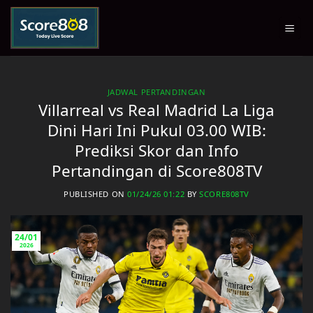
Skip
to
content
JADWAL PERTANDINGAN
Villarreal vs Real Madrid La Liga
Dini Hari Ini Pukul 03.00 WIB:
Prediksi Skor dan Info
Pertandingan di Score808TV
PUBLISHED ON
01/24/26 01:22
BY
SCORE808TV
24/01
2026