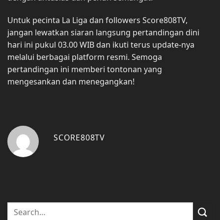
Untuk pecinta La Liga dan followers Score808TV,
jangan lewatkan siaran langsung pertandingan dini
hari ini pukul 03.00 WIB dan ikuti terus update-nya
melalui berbagai platform resmi. Semoga
pertandingan ini memberi tontonan yang
mengesankan dan menegangkan!
SCORE808TV