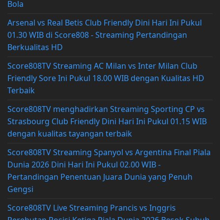
Bola
Arsenal vs Real Betis Club Friendly Dini Hari Ini Pukul
01.30 WIB di Score808 - Streaming Pertandingan
Berkualitas HD
Score808TV Streaming AC Milan vs Inter Milan Club
Friendly Sore Ini Pukul 18.00 WIB dengan Kualitas HD
Terbaik
Score808TV menghadirkan Streaming Sporting CP vs
Strasbourg Club Friendly Dini Hari Ini Pukul 01.15 WIB
dengan kualitas tayangan terbaik
Score808TV Streaming Spanyol vs Argentina Final Piala
Dunia 2026 Dini Hari Ini Pukul 02.00 WIB -
Pertandingan Penentuan Juara Dunia yang Penuh
Gengsi
Score808TV Live Streaming Prancis vs Inggris
Perebutan Posisi Ketiga Piala Dunia 2026 Besok Subuh