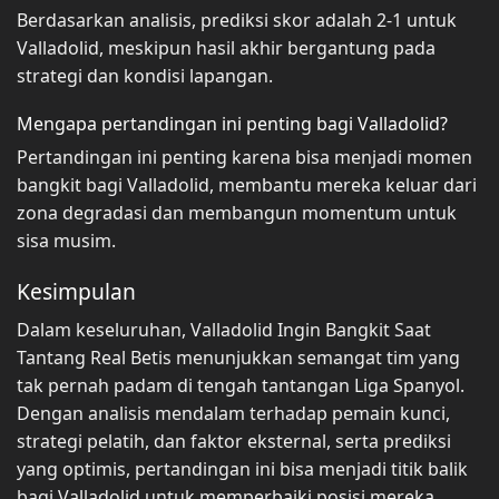
Berdasarkan analisis, prediksi skor adalah 2-1 untuk
Valladolid, meskipun hasil akhir bergantung pada
strategi dan kondisi lapangan.
Mengapa pertandingan ini penting bagi Valladolid?
Pertandingan ini penting karena bisa menjadi momen
bangkit bagi Valladolid, membantu mereka keluar dari
zona degradasi dan membangun momentum untuk
sisa musim.
Kesimpulan
Dalam keseluruhan, Valladolid Ingin Bangkit Saat
Tantang Real Betis menunjukkan semangat tim yang
tak pernah padam di tengah tantangan Liga Spanyol.
Dengan analisis mendalam terhadap pemain kunci,
strategi pelatih, dan faktor eksternal, serta prediksi
yang optimis, pertandingan ini bisa menjadi titik balik
bagi Valladolid untuk memperbaiki posisi mereka.