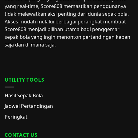
yang real-time, Score808 memastikan penggunanya
tidak melewatkan aksi penting dari dunia sepak bola.
Akses mudah melalui berbagai perangkat membuat
Score808 menjadi pilihan utama bagi penggemar
sepak bola yang ingin menonton pertandingan kapan
saja dan di mana saja.
UTILITY TOOLS
Hasil Sepak Bola
Jadwal Pertandingan
Peringkat
CONTACT US