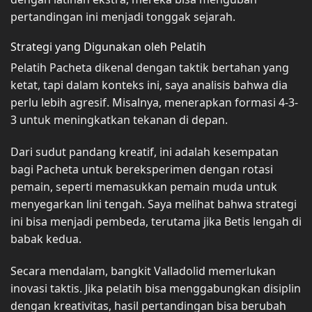
pertandingan ini menjadi tonggak sejarah.
Strategi yang Digunakan oleh Pelatih
Pelatih Pacheta dikenal dengan taktik bertahan yang
ketat, tapi dalam konteks ini, saya analisis bahwa dia
perlu lebih agresif. Misalnya, menerapkan formasi 4-3-
3 untuk meningkatkan tekanan di depan.
Dari sudut pandang kreatif, ini adalah kesempatan
bagi Pacheta untuk bereksperimen dengan rotasi
pemain, seperti memasukkan pemain muda untuk
menyegarkan lini tengah. Saya melihat bahwa strategi
ini bisa menjadi pembeda, terutama jika Betis lengah di
babak kedua.
Secara mendalam, bangkit Valladolid memerlukan
inovasi taktis. Jika pelatih bisa menggabungkan disiplin
dengan kreativitas, hasil pertandingan bisa berubah