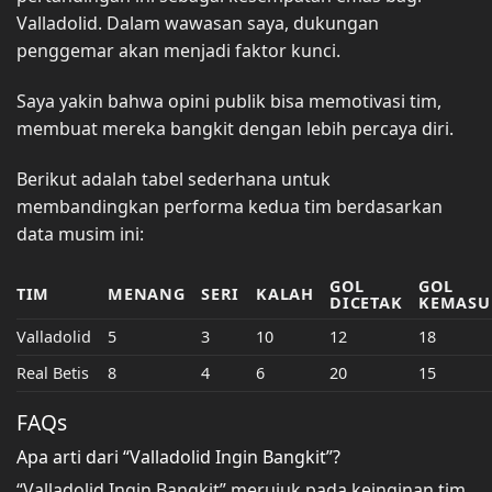
Valladolid. Dalam wawasan saya, dukungan
penggemar akan menjadi faktor kunci.
Saya yakin bahwa opini publik bisa memotivasi tim,
membuat mereka bangkit dengan lebih percaya diri.
Berikut adalah tabel sederhana untuk
membandingkan performa kedua tim berdasarkan
data musim ini:
GOL
GOL
TIM
MENANG
SERI
KALAH
DICETAK
KEMASU
Valladolid
5
3
10
12
18
Real Betis
8
4
6
20
15
FAQs
Apa arti dari “Valladolid Ingin Bangkit”?
“Valladolid Ingin Bangkit” merujuk pada keinginan tim