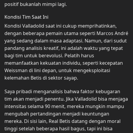
positif bukanlah mimpi lagi.
Kondisi Tim Saat Ini
Kondisi Valladolid saat ini cukup memprihatinkan,
dengan beberapa pemain utama seperti Marcos André
yang sedang dalam masa adaptasi. Namun, dari sudut
pandang analisis kreatif, ini adalah waktu yang tepat
bagi tim untuk berevolusi. Pelatih harus
memanfaatkan kekuatan individu, seperti kecepatan
Weissman di lini depan, untuk mengeksploitasi
kelemahan Betis di sektor sayap.
Saya pribadi menganalisis bahwa faktor kebugaran
tim akan menjadi penentu. Jika Valladolid bisa menjaga
intensitas selama 90 menit, mereka mungkin mampu
mengubah pertandingan menjadi keuntungan
mereka. Di sisi lain, Real Betis datang dengan moral
tinggi setelah beberapa hasil bagus, tapi ini bisa