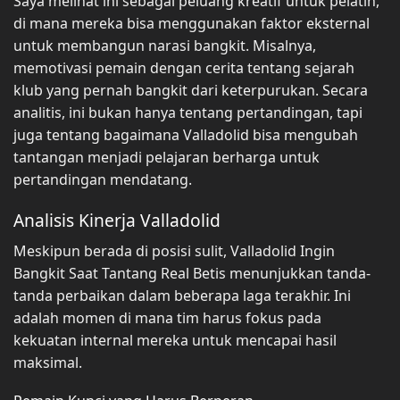
Saya melihat ini sebagai peluang kreatif untuk pelatih,
di mana mereka bisa menggunakan faktor eksternal
untuk membangun narasi bangkit. Misalnya,
memotivasi pemain dengan cerita tentang sejarah
klub yang pernah bangkit dari keterpurukan. Secara
analitis, ini bukan hanya tentang pertandingan, tapi
juga tentang bagaimana Valladolid bisa mengubah
tantangan menjadi pelajaran berharga untuk
pertandingan mendatang.
Analisis Kinerja Valladolid
Meskipun berada di posisi sulit, Valladolid Ingin
Bangkit Saat Tantang Real Betis menunjukkan tanda-
tanda perbaikan dalam beberapa laga terakhir. Ini
adalah momen di mana tim harus fokus pada
kekuatan internal mereka untuk mencapai hasil
maksimal.