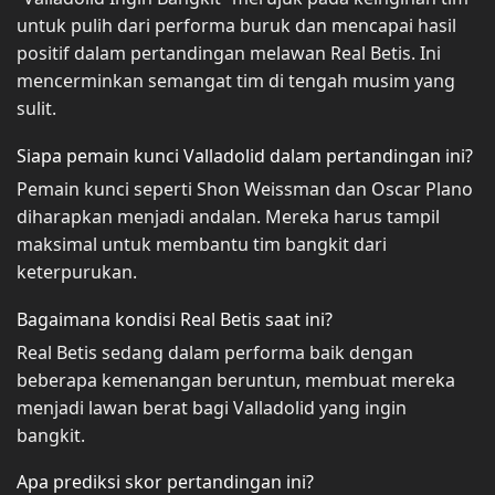
untuk pulih dari performa buruk dan mencapai hasil
positif dalam pertandingan melawan Real Betis. Ini
mencerminkan semangat tim di tengah musim yang
sulit.
Siapa pemain kunci Valladolid dalam pertandingan ini?
Pemain kunci seperti Shon Weissman dan Oscar Plano
diharapkan menjadi andalan. Mereka harus tampil
maksimal untuk membantu tim bangkit dari
keterpurukan.
Bagaimana kondisi Real Betis saat ini?
Real Betis sedang dalam performa baik dengan
beberapa kemenangan beruntun, membuat mereka
menjadi lawan berat bagi Valladolid yang ingin
bangkit.
Apa prediksi skor pertandingan ini?