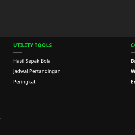
UTILITY TOOLS
C
Hasil Sepak Bola
B
Jadwal Pertandingan
W
Peringkat
E
k
g