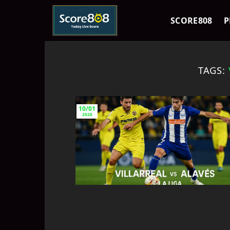
Skip
to
SCORE808
P
content
TAGS:
10/01
2026