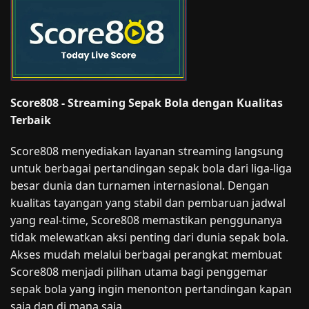
Score808 - Streaming Sepak Bola dengan Kualitas
Terbaik
Score808 menyediakan layanan streaming langsung
untuk berbagai pertandingan sepak bola dari liga-liga
besar dunia dan turnamen internasional. Dengan
kualitas tayangan yang stabil dan pembaruan jadwal
yang real-time, Score808 memastikan penggunanya
tidak melewatkan aksi penting dari dunia sepak bola.
Akses mudah melalui berbagai perangkat membuat
Score808 menjadi pilihan utama bagi penggemar
sepak bola yang ingin menonton pertandingan kapan
saja dan di mana saja.