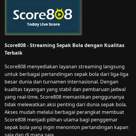
Score808 - Streaming Sepak Bola dengan Kualitas
Terbaik
Score808 menyediakan layanan streaming langsung
untuk berbagai pertandingan sepak bola dari liga-liga
besar dunia dan turnamen internasional. Dengan
kualitas tayangan yang stabil dan pembaruan jadwal
yang real-time, Score808 memastikan penggunanya
tidak melewatkan aksi penting dari dunia sepak bola.
Akses mudah melalui berbagai perangkat membuat
Score808 menjadi pilihan utama bagi penggemar
sepak bola yang ingin menonton pertandingan kapan
saja dan di mana saja.