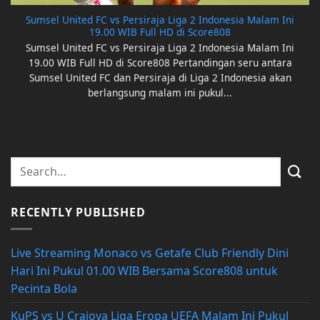
Sumsel United FC vs Persiraja Liga 2 Indonesia Malam Ini
19.00 WIB Full HD di Score808
Sumsel United FC vs Persiraja Liga 2 Indonesia Malam Ini
19.00 WIB Full HD di Score808 Pertandingan seru antara
Sumsel United FC dan Persiraja di Liga 2 Indonesia akan
berlangsung malam ini pukul...
RECENTLY PUBLISHED
Live Streaming Monaco vs Getafe Club Friendly Dini
Hari Ini Pukul 01.00 WIB Bersama Score808 untuk
Pecinta Bola
KuPS vs U Craiova Liga Eropa UEFA Malam Ini Pukul