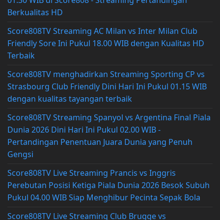
Berkualitas HD
Score808TV Streaming AC Milan vs Inter Milan Club
Friendly Sore Ini Pukul 18.00 WIB dengan Kualitas HD
Terbaik
Score808TV menghadirkan Streaming Sporting CP vs
Strasbourg Club Friendly Dini Hari Ini Pukul 01.15 WIB
dengan kualitas tayangan terbaik
Score808TV Streaming Spanyol vs Argentina Final Piala
Dunia 2026 Dini Hari Ini Pukul 02.00 WIB -
Pertandingan Penentuan Juara Dunia yang Penuh
Gengsi
Score808TV Live Streaming Prancis vs Inggris
Perebutan Posisi Ketiga Piala Dunia 2026 Besok Subuh
Pukul 04.00 WIB Siap Menghibur Pecinta Sepak Bola
Score808TV Live Streaming Club Brugge vs