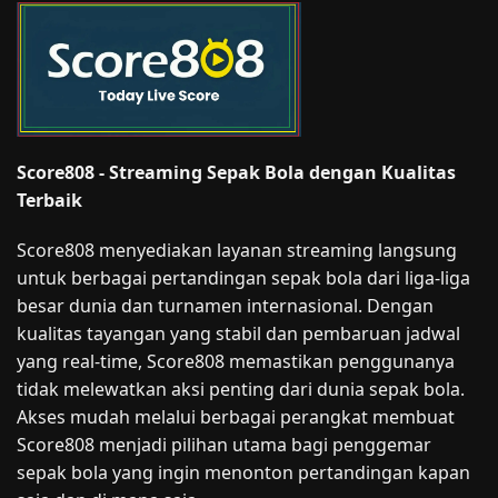
Score808 - Streaming Sepak Bola dengan Kualitas
Terbaik
Score808 menyediakan layanan streaming langsung
untuk berbagai pertandingan sepak bola dari liga-liga
besar dunia dan turnamen internasional. Dengan
kualitas tayangan yang stabil dan pembaruan jadwal
yang real-time, Score808 memastikan penggunanya
tidak melewatkan aksi penting dari dunia sepak bola.
Akses mudah melalui berbagai perangkat membuat
Score808 menjadi pilihan utama bagi penggemar
sepak bola yang ingin menonton pertandingan kapan