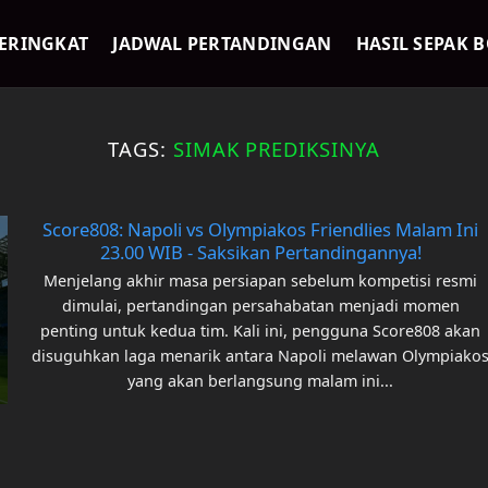
ERINGKAT
JADWAL PERTANDINGAN
HASIL SEPAK 
TAGS:
SIMAK PREDIKSINYA
Score808: Napoli vs Olympiakos Friendlies Malam Ini
23.00 WIB - Saksikan Pertandingannya!
Menjelang akhir masa persiapan sebelum kompetisi resmi
dimulai, pertandingan persahabatan menjadi momen
penting untuk kedua tim. Kali ini, pengguna Score808 akan
disuguhkan laga menarik antara Napoli melawan Olympiako
yang akan berlangsung malam ini...