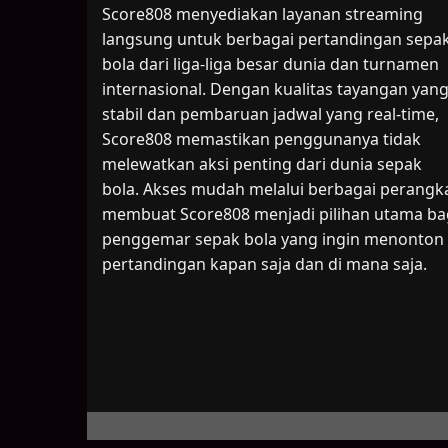
Score808 menyediakan layanan streaming
langsung untuk berbagai pertandingan sepa
bola dari liga-liga besar dunia dan turnamen
internasional. Dengan kualitas tayangan yan
stabil dan pembaruan jadwal yang real-time,
Score808 memastikan penggunanya tidak
melewatkan aksi penting dari dunia sepak
bola. Akses mudah melalui berbagai perangk
membuat Score808 menjadi pilihan utama ba
penggemar sepak bola yang ingin menonton
pertandingan kapan saja dan di mana saja.