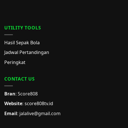
UTILITY TOOLS
Hasil Sepak Bola
Jadwal Pertandingan
Peringkat
CONTACT US
Bran
: Score808
Website
:
score808tv.id
Email
: jalalive@gmail.com