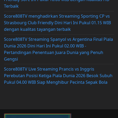
Terbaik
Score808TV menghadirkan Streaming Sporting CP vs
Strasbourg Club Friendly Dini Hari Ini Pukul 01.15 WIB
dengan kualitas tayangan terbaik
Score808TV Streaming Spanyol vs Argentina Final Piala
Dunia 2026 Dini Hari Ini Pukul 02.00 WIB -
Pertandingan Penentuan Juara Dunia yang Penuh
Gengsi
Score808TV Live Streaming Prancis vs Inggris
Perebutan Posisi Ketiga Piala Dunia 2026 Besok Subuh
Pukul 04.00 WIB Siap Menghibur Pecinta Sepak Bola