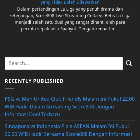
yang Tidak Boleh Dilewatkan
Dalam pertandingan La Liga yang penuh drama dan
ketegangan, Score808 Live Streaming Celta vs Betis La Liga
menjadi salah satu duel yang sangat dinanti oleh para
pecinta sepak bola Spanyol. Dengan kedua tim...
RECENTLY PUBLISHED
PSG vs Man United Club Friendly Malam Ini Pukul 22.00
WIB Hadir Dalam Streaming Score808 Dengan
Informasi Duel Terbaru
Singapura vs Indonesia Piala ASEAN Malam Ini Pukul
20.00 WIB Hadir Bersama Score808 Dengan Informasi