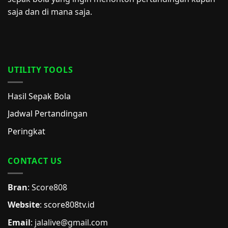
saja dan di mana saja.
UTILITY TOOLS
Hasil Sepak Bola
Jadwal Pertandingan
Peringkat
CONTACT US
Bran
: Score808
Website
:
score808tv.id
Email
: jalalive@gmail.com