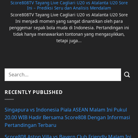
Score808TV Tayang Live Cagliari U20 vs Atalanta U20 Sore
Ini – Prediksi Seru dan Analisis Mendalam
Score808TV Tayang Live Cagliari U20 vs Atalanta U20 Sore
Ini menjadi momen yang sangat dinantikan oleh para
penggemar sepak bola muda di Indonesia. Pertandingan ini
tidak hanya menawarkan tontonan yang mengasyikkan,
tetapi juga...
RECENTLY PUBLISHED
Singapura vs Indonesia Piala ASEAN Malam Ini Pukul
20.00 WIB Hadir Bersama Score808 Dengan Informasi
Pertandingan Terbaru
Score808 Aston Villa vs Bayern Club Friendly Malam Ini