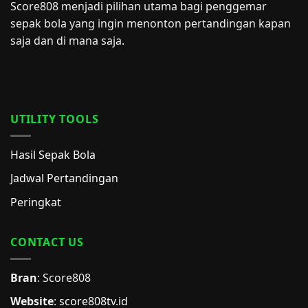
Score808 menjadi pilihan utama bagi penggemar
sepak bola yang ingin menonton pertandingan kapan
saja dan di mana saja.
UTILITY TOOLS
Hasil Sepak Bola
Jadwal Pertandingan
Peringkat
CONTACT US
Bran
: Score808
Website
:
score808tv.id