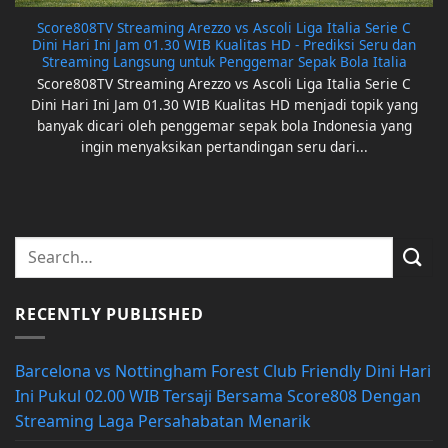
Score808TV Streaming Arezzo vs Ascoli Liga Italia Serie C
Dini Hari Ini Jam 01.30 WIB Kualitas HD - Prediksi Seru dan
Streaming Langsung untuk Penggemar Sepak Bola Italia
Score808TV Streaming Arezzo vs Ascoli Liga Italia Serie C
Dini Hari Ini Jam 01.30 WIB Kualitas HD menjadi topik yang
banyak dicari oleh penggemar sepak bola Indonesia yang
ingin menyaksikan pertandingan seru dari...
RECENTLY PUBLISHED
Barcelona vs Nottingham Forest Club Friendly Dini Hari
Ini Pukul 02.00 WIB Tersaji Bersama Score808 Dengan
Streaming Laga Persahabatan Menarik