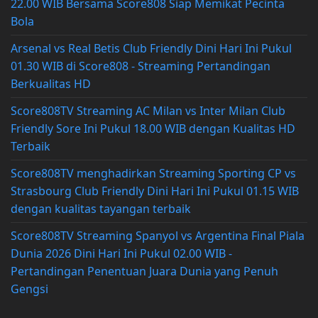
22.00 WIB Bersama Score808 Siap Memikat Pecinta
Bola
Arsenal vs Real Betis Club Friendly Dini Hari Ini Pukul
01.30 WIB di Score808 - Streaming Pertandingan
Berkualitas HD
Score808TV Streaming AC Milan vs Inter Milan Club
Friendly Sore Ini Pukul 18.00 WIB dengan Kualitas HD
Terbaik
Score808TV menghadirkan Streaming Sporting CP vs
Strasbourg Club Friendly Dini Hari Ini Pukul 01.15 WIB
dengan kualitas tayangan terbaik
Score808TV Streaming Spanyol vs Argentina Final Piala
Dunia 2026 Dini Hari Ini Pukul 02.00 WIB -
Pertandingan Penentuan Juara Dunia yang Penuh
Gengsi