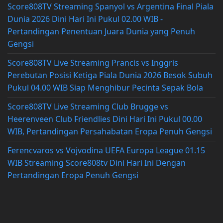
Score808TV Streaming Spanyol vs Argentina Final Piala
Dunia 2026 Dini Hari Ini Pukul 02.00 WIB -
Pertandingan Penentuan Juara Dunia yang Penuh
Gengsi
Score808TV Live Streaming Prancis vs Inggris
Perebutan Posisi Ketiga Piala Dunia 2026 Besok Subuh
Pukul 04.00 WIB Siap Menghibur Pecinta Sepak Bola
Score808TV Live Streaming Club Brugge vs
Heerenveen Club Friendlies Dini Hari Ini Pukul 00.00
WIB, Pertandingan Persahabatan Eropa Penuh Gengsi
Ferencvaros vs Vojvodina UEFA Europa League 01.15
WIB Streaming Score808tv Dini Hari Ini Dengan
Pertandingan Eropa Penuh Gengsi