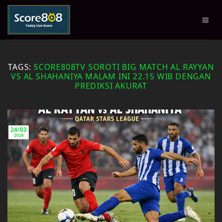
Skip
to
content
TAGS:
SCORE808TV SOROTI BIG MATCH AL RAYYAN
VS AL SHAHANIYA MALAM INI 22.15 WIB DENGAN
PREDIKSI AKURAT
24/03
2026