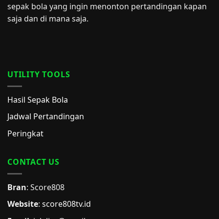
sepak bola yang ingin menonton pertandingan kapan
saja dan di mana saja.
UTILITY TOOLS
Hasil Sepak Bola
Jadwal Pertandingan
Peringkat
CONTACT US
Bran
: Score808
Website
:
score808tv.id