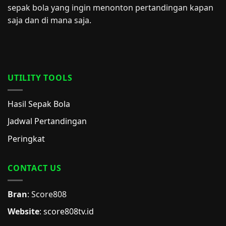
sepak bola yang ingin menonton pertandingan kapan
saja dan di mana saja.
UTILITY TOOLS
Hasil Sepak Bola
Jadwal Pertandingan
Peringkat
CONTACT US
Bran
: Score808
Website
:
score808tv.id