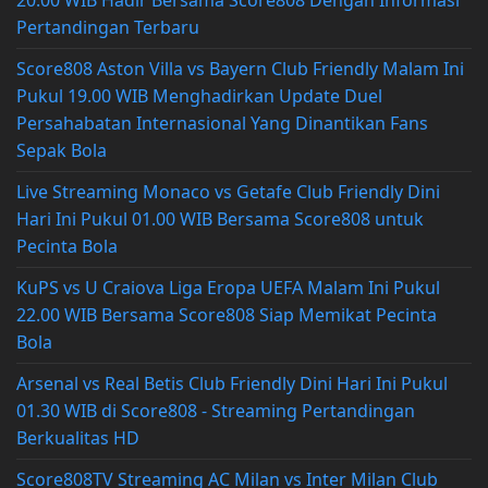
Pertandingan Terbaru
Score808 Aston Villa vs Bayern Club Friendly Malam Ini
Pukul 19.00 WIB Menghadirkan Update Duel
Persahabatan Internasional Yang Dinantikan Fans
Sepak Bola
Live Streaming Monaco vs Getafe Club Friendly Dini
Hari Ini Pukul 01.00 WIB Bersama Score808 untuk
Pecinta Bola
KuPS vs U Craiova Liga Eropa UEFA Malam Ini Pukul
22.00 WIB Bersama Score808 Siap Memikat Pecinta
Bola
Arsenal vs Real Betis Club Friendly Dini Hari Ini Pukul
01.30 WIB di Score808 - Streaming Pertandingan
Berkualitas HD
Score808TV Streaming AC Milan vs Inter Milan Club