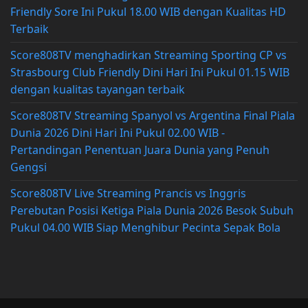
Friendly Sore Ini Pukul 18.00 WIB dengan Kualitas HD
Terbaik
Score808TV menghadirkan Streaming Sporting CP vs
Strasbourg Club Friendly Dini Hari Ini Pukul 01.15 WIB
dengan kualitas tayangan terbaik
Score808TV Streaming Spanyol vs Argentina Final Piala
Dunia 2026 Dini Hari Ini Pukul 02.00 WIB -
Pertandingan Penentuan Juara Dunia yang Penuh
Gengsi
Score808TV Live Streaming Prancis vs Inggris
Perebutan Posisi Ketiga Piala Dunia 2026 Besok Subuh
Pukul 04.00 WIB Siap Menghibur Pecinta Sepak Bola