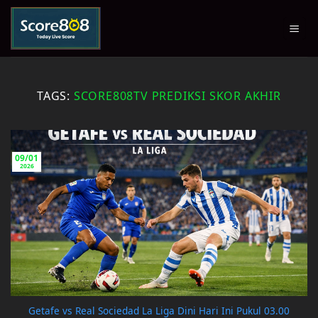
Skip
to
content
TAGS:
SCORE808TV PREDIKSI SKOR AKHIR
09/01
2026
Getafe vs Real Sociedad La Liga Dini Hari Ini Pukul 03.00