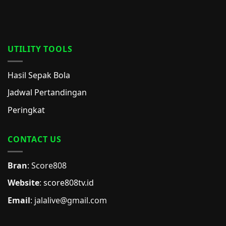
UTILITY TOOLS
Hasil Sepak Bola
Jadwal Pertandingan
Peringkat
CONTACT US
Bran
: Score808
Website
:
score808tv.id
Email
: jalalive@gmail.com