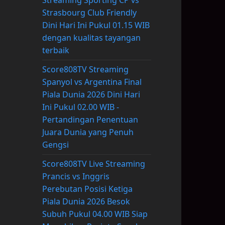
Streaming Sporting CP vs
Strasbourg Club Friendly
Dini Hari Ini Pukul 01.15 WIB
dengan kualitas tayangan
terbaik
Score808TV Streaming
Spanyol vs Argentina Final
Piala Dunia 2026 Dini Hari
Ini Pukul 02.00 WIB -
Pertandingan Penentuan
Juara Dunia yang Penuh
Gengsi
Score808TV Live Streaming
Prancis vs Inggris
Perebutan Posisi Ketiga
Piala Dunia 2026 Besok
Subuh Pukul 04.00 WIB Siap