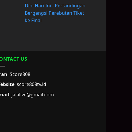
Dini Hari Ini - Pertandingan
Bergengsi Perebutan Tiket
ke Final
ONTACT US
ran
: Score808
ebsite
:
score808tv.id
mail
: jalalive@gmail.com