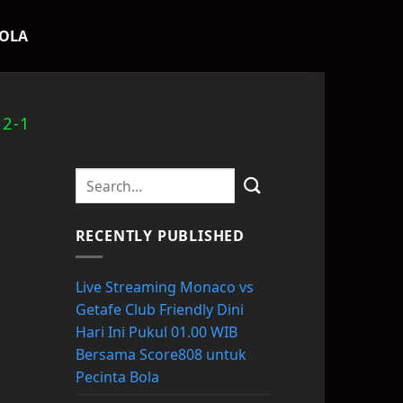
BOLA
 2-1
RECENTLY PUBLISHED
Live Streaming Monaco vs
Getafe Club Friendly Dini
Hari Ini Pukul 01.00 WIB
Bersama Score808 untuk
Pecinta Bola