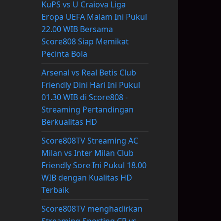
KuPS vs U Craiova Liga
Eropa UEFA Malam Ini Pukul
22.00 WIB Bersama
Score808 Siap Memikat
Pecinta Bola
Arsenal vs Real Betis Club
Friendly Dini Hari Ini Pukul
01.30 WIB di Score808 -
Streaming Pertandingan
Berkualitas HD
Score808TV Streaming AC
Milan vs Inter Milan Club
Friendly Sore Ini Pukul 18.00
WIB dengan Kualitas HD
Terbaik
Score808TV menghadirkan