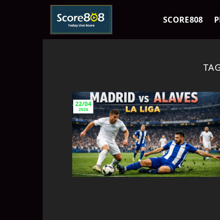
Skip
to
SCORE808
P
content
TA
22/04
2026