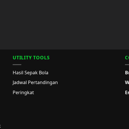
UTILITY TOOLS
C
Hasil Sepak Bola
B
Jadwal Pertandingan
W
Peringkat
E
k