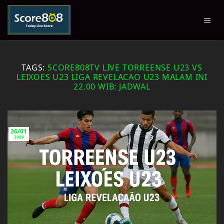
Skip
to
content
TAGS:
SCORE808TV LIVE TORREENSE U23 VS
LEIXOES U23 LIGA REVELACAO U23 MALAM INI
22.00 WIB: JADWAL
26/01
2026