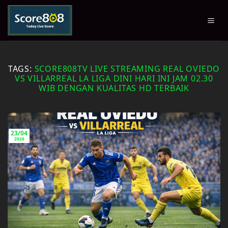
Skip
to
content
TAGS:
SCORE808TV LIVE STREAMING REAL OVIEDO
VS VILLARREAL LA LIGA DINI HARI INI JAM 02.30
WIB DENGAN KUALITAS HD TERBAIK
23/04
2026