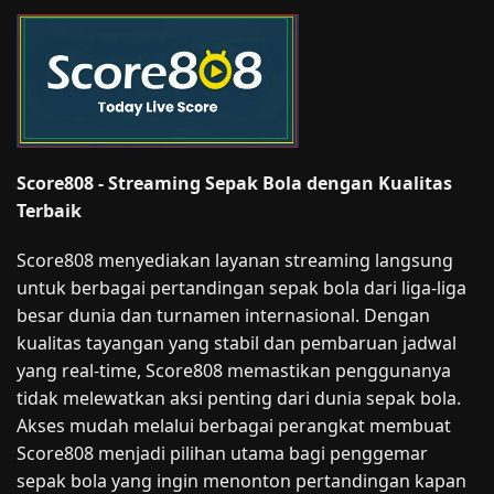
Score808 - Streaming Sepak Bola dengan Kualitas
Terbaik
Score808 menyediakan layanan streaming langsung
untuk berbagai pertandingan sepak bola dari liga-liga
besar dunia dan turnamen internasional. Dengan
kualitas tayangan yang stabil dan pembaruan jadwal
yang real-time, Score808 memastikan penggunanya
tidak melewatkan aksi penting dari dunia sepak bola.
Akses mudah melalui berbagai perangkat membuat
Score808 menjadi pilihan utama bagi penggemar
sepak bola yang ingin menonton pertandingan kapan