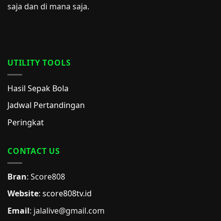
saja dan di mana saja.
UTILITY TOOLS
Hasil Sepak Bola
Jadwal Pertandingan
Peringkat
CONTACT US
Bran
: Score808
Website
:
score808tv.id
Email
: jalalive@gmail.com