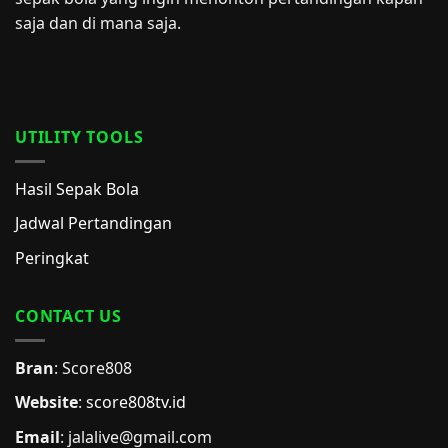
saja dan di mana saja.
UTILITY TOOLS
Hasil Sepak Bola
Jadwal Pertandingan
Peringkat
CONTACT US
Bran
: Score808
Website
:
score808tv.id
Email
: jalalive@gmail.com