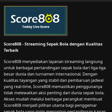
Score808 - Streaming Sepak Bola dengan Kualitas
Terbaik
Score808 menyediakan layanan streaming langsung
untuk berbagai pertandingan sepak bola dari liga-liga
besar dunia dan turnamen internasional. Dengan
kualitas tayangan yang stabil dan pembaruan jadwal
yang real-time, Score808 memastikan penggunanya
tidak melewatkan aksi penting dari dunia sepak bola.
Akses mudah melalui berbagai perangkat membuat
Score808 menjadi pilihan utama bagi penggemar
sepak bola yang ingin menonton pertandingan kapan