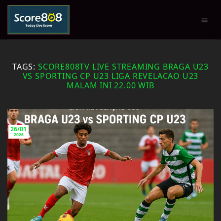
Skip
to
content
TAGS:
SCORE808TV LIVE STREAMING BRAGA U23
VS SPORTING CP U23 LIGA REVELACAO U23
MALAM INI 22.00 WIB
26/01
2026