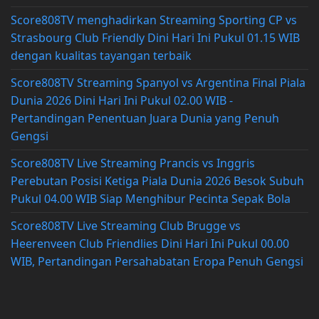
Score808TV menghadirkan Streaming Sporting CP vs
Strasbourg Club Friendly Dini Hari Ini Pukul 01.15 WIB
dengan kualitas tayangan terbaik
Score808TV Streaming Spanyol vs Argentina Final Piala
Dunia 2026 Dini Hari Ini Pukul 02.00 WIB -
Pertandingan Penentuan Juara Dunia yang Penuh
Gengsi
Score808TV Live Streaming Prancis vs Inggris
Perebutan Posisi Ketiga Piala Dunia 2026 Besok Subuh
Pukul 04.00 WIB Siap Menghibur Pecinta Sepak Bola
Score808TV Live Streaming Club Brugge vs
Heerenveen Club Friendlies Dini Hari Ini Pukul 00.00
WIB, Pertandingan Persahabatan Eropa Penuh Gengsi