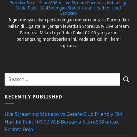
Prediksi Seru - Score808tv Live Stream Parma vs Milan Liga
Italia Pukul 02.45 dengan Statistik dan Head to Head
Lengkap
Ingin menyaksikan pertandingan menarik antara Parma dan
Milan di Liga Italia? Jangan lewatkan Score808tv Live Stream
Parma vs Milan Liga Italia Pukul 02.45 yang akan
berlangsung mendebarkan ini. Pada artikel ini, kami
sajikan...
RECENTLY PUBLISHED
Live Streaming Monaco vs Getafe Club Friendly Dini
Hari Ini Pukul 01.00 WIB Bersama Score808 untuk
Pecinta Bola