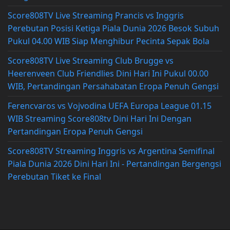
Score808TV Live Streaming Prancis vs Inggris
Perebutan Posisi Ketiga Piala Dunia 2026 Besok Subuh
Pukul 04.00 WIB Siap Menghibur Pecinta Sepak Bola
Score808TV Live Streaming Club Brugge vs
Heerenveen Club Friendlies Dini Hari Ini Pukul 00.00
WIB, Pertandingan Persahabatan Eropa Penuh Gengsi
Ferencvaros vs Vojvodina UEFA Europa League 01.15
WIB Streaming Score808tv Dini Hari Ini Dengan
Pertandingan Eropa Penuh Gengsi
Score808TV Streaming Inggris vs Argentina Semifinal
Piala Dunia 2026 Dini Hari Ini - Pertandingan Bergengsi
Perebutan Tiket ke Final