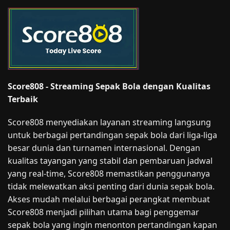
Score808 - Streaming Sepak Bola dengan Kualitas
Terbaik
Score808 menyediakan layanan streaming langsung
untuk berbagai pertandingan sepak bola dari liga-liga
besar dunia dan turnamen internasional. Dengan
kualitas tayangan yang stabil dan pembaruan jadwal
yang real-time, Score808 memastikan penggunanya
tidak melewatkan aksi penting dari dunia sepak bola.
Akses mudah melalui berbagai perangkat membuat
Score808 menjadi pilihan utama bagi penggemar
sepak bola yang ingin menonton pertandingan kapan