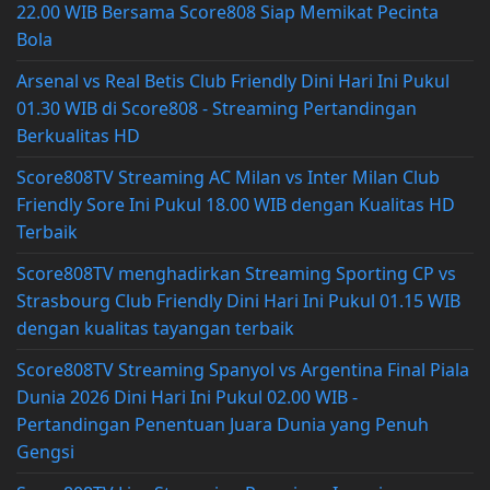
22.00 WIB Bersama Score808 Siap Memikat Pecinta
Bola
Arsenal vs Real Betis Club Friendly Dini Hari Ini Pukul
01.30 WIB di Score808 - Streaming Pertandingan
Berkualitas HD
Score808TV Streaming AC Milan vs Inter Milan Club
Friendly Sore Ini Pukul 18.00 WIB dengan Kualitas HD
Terbaik
Score808TV menghadirkan Streaming Sporting CP vs
Strasbourg Club Friendly Dini Hari Ini Pukul 01.15 WIB
dengan kualitas tayangan terbaik
Score808TV Streaming Spanyol vs Argentina Final Piala
Dunia 2026 Dini Hari Ini Pukul 02.00 WIB -
Pertandingan Penentuan Juara Dunia yang Penuh
Gengsi