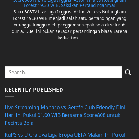
Forest 19.30 WIB, Saksikan Pertandingannya!
Score808TV Live Liga Inggris: Aston Villa vs Nottingham
Forest 19.30 WIB menjadi salah satu pertandingan yang
ditunggu-tunggu oleh penggemar sepak bola di seluruh
dunia. Duel ini bukan sekadar pertandingan biasa karena
kedua tim...
RECENTLY PUBLISHED
Live Streaming Monaco vs Getafe Club Friendly Dini
Hari Ini Pukul 01.00 WIB Bersama Score808 untuk
Pecinta Bola
KuPS vs U Craiova Liga Eropa UEFA Malam Ini Pukul