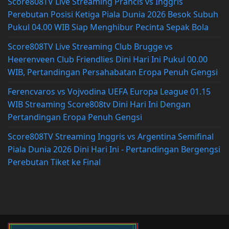
Score808TV Live Streaming Prancis vs Inggris
Perebutan Posisi Ketiga Piala Dunia 2026 Besok Subuh
Pukul 04.00 WIB Siap Menghibur Pecinta Sepak Bola
Score808TV Live Streaming Club Brugge vs
Heerenveen Club Friendlies Dini Hari Ini Pukul 00.00
WIB, Pertandingan Persahabatan Eropa Penuh Gengsi
Ferencvaros vs Vojvodina UEFA Europa League 01.15
WIB Streaming Score808tv Dini Hari Ini Dengan
Pertandingan Eropa Penuh Gengsi
Score808TV Streaming Inggris vs Argentina Semifinal
Piala Dunia 2026 Dini Hari Ini - Pertandingan Bergengsi
Perebutan Tiket ke Final