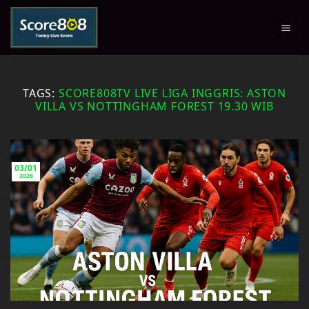
Skip
to
content
TAGS:
SCORE808TV LIVE LIGA INGGRIS: ASTON
VILLA VS NOTTINGHAM FOREST 19.30 WIB
03/01
2026