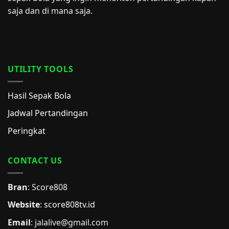
saja dan di mana saja.
UTILITY TOOLS
Hasil Sepak Bola
Jadwal Pertandingan
Peringkat
CONTACT US
Bran
: Score808
Website
:
score808tv.id
Email
: jalalive@gmail.com