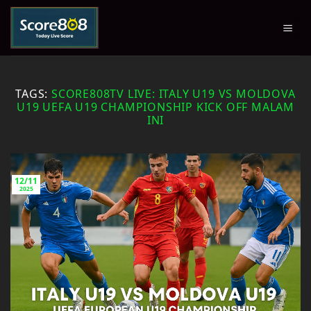
Skip
to
content
TAGS:
SCORE808TV LIVE: ITALY U19 VS MOLDOVA
U19 UEFA U19 CHAMPIONSHIP KICK OFF MALAM
INI
12/11
2025