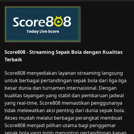
Score808 - Streaming Sepak Bola dengan Kualitas
Terbaik
Score808 menyediakan layanan streaming langsung
untuk berbagai pertandingan sepak bola dari liga-liga
besar dunia dan turnamen internasional. Dengan
kualitas tayangan yang stabil dan pembaruan jadwal
yang real-time, Score808 memastikan penggunanya
tidak melewatkan aksi penting dari dunia sepak bola.
Akses mudah melalui berbagai perangkat membuat
Score808 menjadi pilihan utama bagi penggemar
sepak bola yang ingin menonton pertandingan kapan