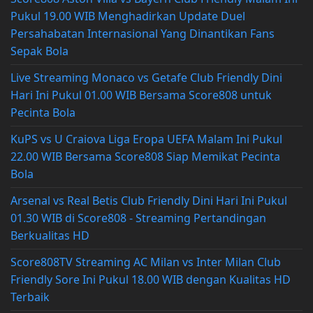
Pukul 19.00 WIB Menghadirkan Update Duel
Persahabatan Internasional Yang Dinantikan Fans
Sepak Bola
Live Streaming Monaco vs Getafe Club Friendly Dini
Hari Ini Pukul 01.00 WIB Bersama Score808 untuk
Pecinta Bola
KuPS vs U Craiova Liga Eropa UEFA Malam Ini Pukul
22.00 WIB Bersama Score808 Siap Memikat Pecinta
Bola
Arsenal vs Real Betis Club Friendly Dini Hari Ini Pukul
01.30 WIB di Score808 - Streaming Pertandingan
Berkualitas HD
Score808TV Streaming AC Milan vs Inter Milan Club
Friendly Sore Ini Pukul 18.00 WIB dengan Kualitas HD
Terbaik