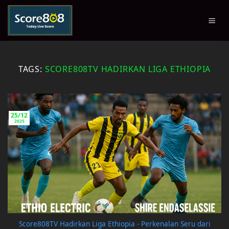
Skip
to
content
TAGS:
SCORE808TV HADIRKAN LIGA ETHIOPIA
25/12
2025
Score808TV Hadirkan Liga Ethiopia - Perkenalan Seru dari