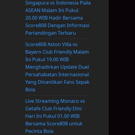
Singapura vs Indonesia Piala
ASEAN Malam Ini Pukul
20.00 WIB Hadir Bersama
Score808 Dengan Informasi
Pertandingan Terbaru
Score808 Aston Villa vs
Bayern Club Friendly Malam
Ini Pukul 19.00 WIB
Menghadirkan Update Duel
Persahabatan Internasional
Yang Dinantikan Fans Sepak
Bola
Live Streaming Monaco vs
Getafe Club Friendly Dini
Hari Ini Pukul 01.00 WIB
Bersama Score808 untuk
Pecinta Bola