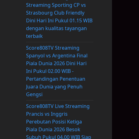
Streaming Sporting CP vs
Strasbourg Club Friendly
Dini Hari Ini Pukul 01.15 WIB
dengan kualitas tayangan
terbaik
Score808TV Streaming
Spanyol vs Argentina Final
Piala Dunia 2026 Dini Hari
Ini Pukul 02.00 WIB -
Pertandingan Penentuan
Juara Dunia yang Penuh
Gengsi
Score808TV Live Streaming
Prancis vs Inggris
Perebutan Posisi Ketiga
Piala Dunia 2026 Besok
Subuh Pukul 04.00 WIB Siap