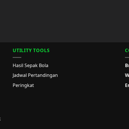
UTILITY TOOLS
C
Hasil Sepak Bola
B
Jadwal Pertandingan
W
Peringkat
E
k