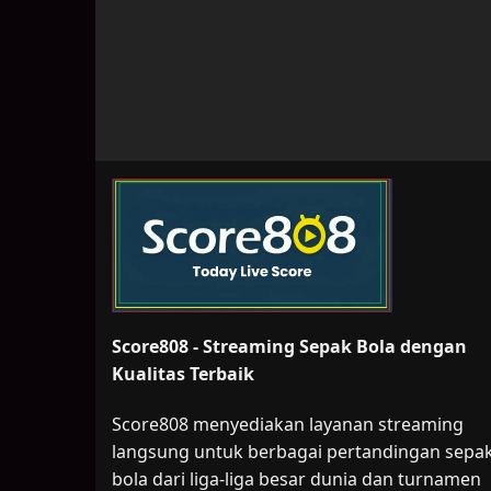
Score808 - Streaming Sepak Bola dengan
Kualitas Terbaik
Score808 menyediakan layanan streaming
langsung untuk berbagai pertandingan sepa
bola dari liga-liga besar dunia dan turnamen