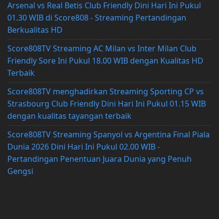
Arsenal vs Real Betis Club Friendly Dini Hari Ini Pukul
01.30 WIB di Score808 - Streaming Pertandingan
Berkualitas HD
Score808TV Streaming AC Milan vs Inter Milan Club
Friendly Sore Ini Pukul 18.00 WIB dengan Kualitas HD
Terbaik
Score808TV menghadirkan Streaming Sporting CP vs
Strasbourg Club Friendly Dini Hari Ini Pukul 01.15 WIB
dengan kualitas tayangan terbaik
Score808TV Streaming Spanyol vs Argentina Final Piala
Dunia 2026 Dini Hari Ini Pukul 02.00 WIB -
Pertandingan Penentuan Juara Dunia yang Penuh
Gengsi