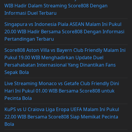
WIB Hadir Dalam Streaming Score808 Dengan
Informasi Duel Terbaru
Singapura vs Indonesia Piala ASEAN Malam Ini Pukul
20.00 WIB Hadir Bersama Score808 Dengan Informasi
Pertandingan Terbaru
Score808 Aston Villa vs Bayern Club Friendly Malam Ini
Pukul 19.00 WIB Menghadirkan Update Duel
Persahabatan Internasional Yang Dinantikan Fans
Sepak Bola
Live Streaming Monaco vs Getafe Club Friendly Dini
Hari Ini Pukul 01.00 WIB Bersama Score808 untuk
Pecinta Bola
KuPS vs U Craiova Liga Eropa UEFA Malam Ini Pukul
22.00 WIB Bersama Score808 Siap Memikat Pecinta
Bola