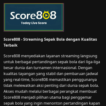
Score808 - Streaming Sepak Bola dengan Kualitas
Terbaik
Score808 menyediakan layanan streaming langsung
untuk berbagai pertandingan sepak bola dari liga-liga
besar dunia dan turnamen internasional. Dengan
kualitas tayangan yang stabil dan pembaruan jadwal
yang real-time, Score808 memastikan penggunanya
tidak melewatkan aksi penting dari dunia sepak bola.
Akses mudah melalui berbagai perangkat membuat
Score808 menjadi pilihan utama bagi penggemar
sepak bola yang ingin menonton pertandingan kapan