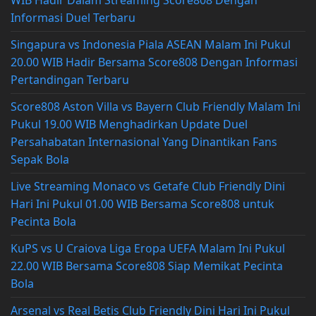
Informasi Duel Terbaru
Singapura vs Indonesia Piala ASEAN Malam Ini Pukul
20.00 WIB Hadir Bersama Score808 Dengan Informasi
Pertandingan Terbaru
Score808 Aston Villa vs Bayern Club Friendly Malam Ini
Pukul 19.00 WIB Menghadirkan Update Duel
Persahabatan Internasional Yang Dinantikan Fans
Sepak Bola
Live Streaming Monaco vs Getafe Club Friendly Dini
Hari Ini Pukul 01.00 WIB Bersama Score808 untuk
Pecinta Bola
KuPS vs U Craiova Liga Eropa UEFA Malam Ini Pukul
22.00 WIB Bersama Score808 Siap Memikat Pecinta
Bola
Arsenal vs Real Betis Club Friendly Dini Hari Ini Pukul