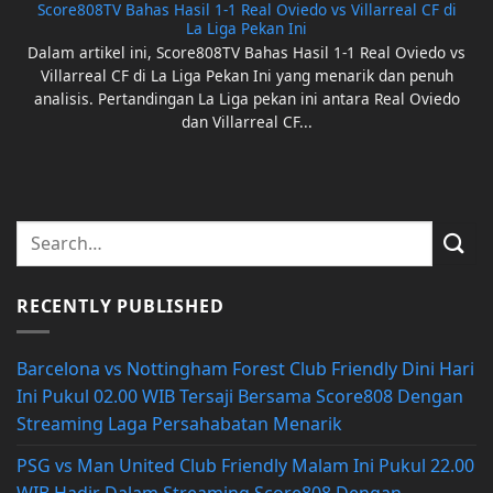
Score808TV Bahas Hasil 1-1 Real Oviedo vs Villarreal CF di
La Liga Pekan Ini
Dalam artikel ini, Score808TV Bahas Hasil 1-1 Real Oviedo vs
Villarreal CF di La Liga Pekan Ini yang menarik dan penuh
analisis. Pertandingan La Liga pekan ini antara Real Oviedo
dan Villarreal CF...
RECENTLY PUBLISHED
Barcelona vs Nottingham Forest Club Friendly Dini Hari
Ini Pukul 02.00 WIB Tersaji Bersama Score808 Dengan
Streaming Laga Persahabatan Menarik
PSG vs Man United Club Friendly Malam Ini Pukul 22.00
WIB Hadir Dalam Streaming Score808 Dengan