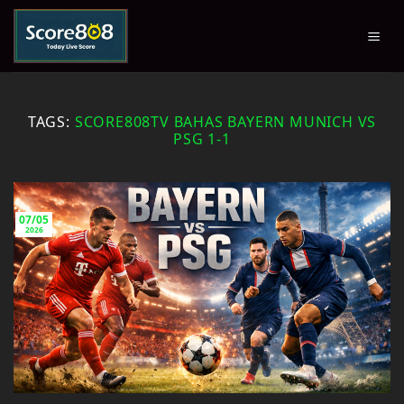
Skip
to
content
TAGS:
SCORE808TV BAHAS BAYERN MUNICH VS
PSG 1-1
07/05
2026