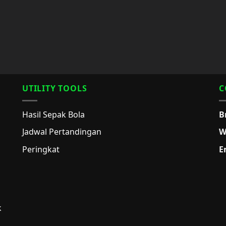
UTILITY TOOLS
C
Hasil Sepak Bola
B
Jadwal Pertandingan
W
Peringkat
E
k