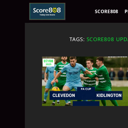
Skip
to
SCORE808
P
content
TAGS:
SCORE808 UPD
07/08
2025