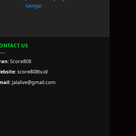
Gengsi
ONTACT US
ran
: Score808
ebsite
:
score808tv.id
mail
: jalalive@gmail.com