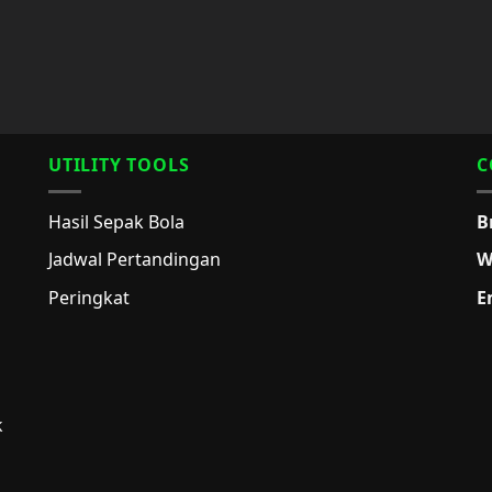
UTILITY TOOLS
C
Hasil Sepak Bola
B
Jadwal Pertandingan
W
Peringkat
E
k
g