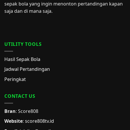
sepak bola yang ingin menonton pertandingan kapan
saja dan di mana saja.
UTILITY TOOLS
Hasil Sepak Bola
Jadwal Pertandingan
Peringkat
CONTACT US
Bran
: Score808
Website
:
score808tv.id