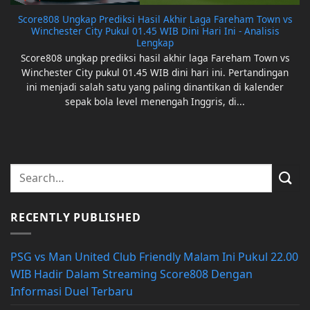
Score808 Ungkap Prediksi Hasil Akhir Laga Fareham Town vs
Winchester City Pukul 01.45 WIB Dini Hari Ini - Analisis
Lengkap
Score808 ungkap prediksi hasil akhir laga Fareham Town vs
Winchester City pukul 01.45 WIB dini hari ini. Pertandingan
ini menjadi salah satu yang paling dinantikan di kalender
sepak bola level menengah Inggris, di...
RECENTLY PUBLISHED
PSG vs Man United Club Friendly Malam Ini Pukul 22.00
WIB Hadir Dalam Streaming Score808 Dengan
Informasi Duel Terbaru