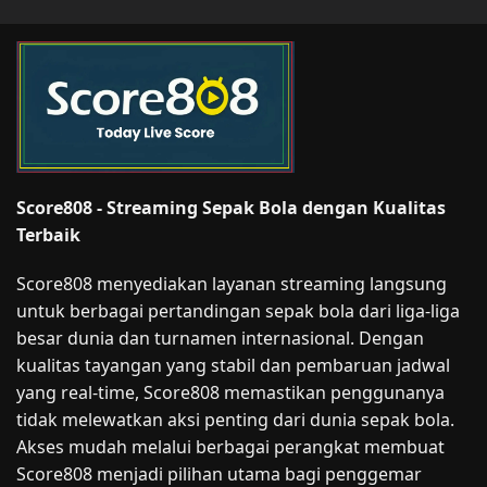
Score808 - Streaming Sepak Bola dengan Kualitas
Terbaik
Score808 menyediakan layanan streaming langsung
untuk berbagai pertandingan sepak bola dari liga-liga
besar dunia dan turnamen internasional. Dengan
kualitas tayangan yang stabil dan pembaruan jadwal
yang real-time, Score808 memastikan penggunanya
tidak melewatkan aksi penting dari dunia sepak bola.
Akses mudah melalui berbagai perangkat membuat
Score808 menjadi pilihan utama bagi penggemar