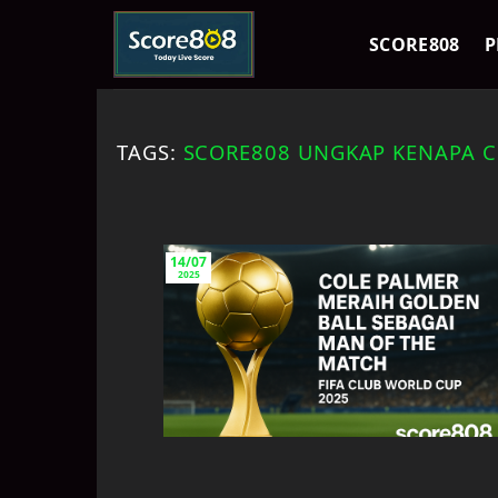
Skip
to
SCORE808
P
content
TAGS:
SCORE808 UNGKAP KENAPA CO
14/07
2025