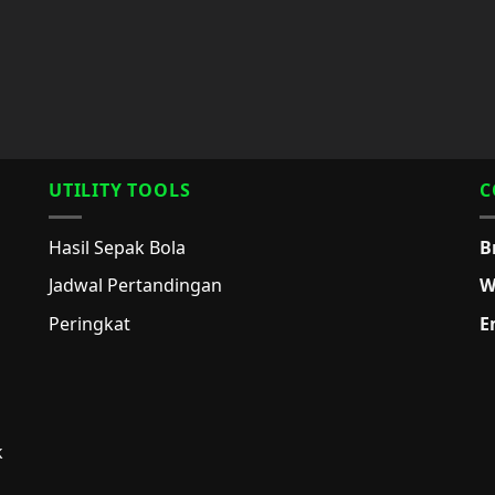
UTILITY TOOLS
C
Hasil Sepak Bola
B
Jadwal Pertandingan
W
Peringkat
E
k