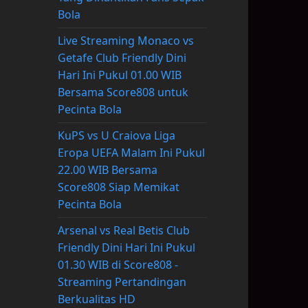
Bola
Live Streaming Monaco vs
Getafe Club Friendly Dini
Hari Ini Pukul 01.00 WIB
Bersama Score808 untuk
Pecinta Bola
KuPS vs U Craiova Liga
Eropa UEFA Malam Ini Pukul
22.00 WIB Bersama
Score808 Siap Memikat
Pecinta Bola
Arsenal vs Real Betis Club
Friendly Dini Hari Ini Pukul
01.30 WIB di Score808 -
Streaming Pertandingan
Berkualitas HD