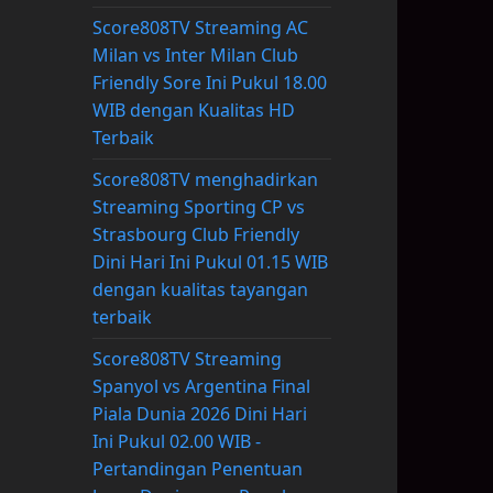
Score808TV Streaming AC
Milan vs Inter Milan Club
Friendly Sore Ini Pukul 18.00
WIB dengan Kualitas HD
Terbaik
Score808TV menghadirkan
Streaming Sporting CP vs
Strasbourg Club Friendly
Dini Hari Ini Pukul 01.15 WIB
dengan kualitas tayangan
terbaik
Score808TV Streaming
Spanyol vs Argentina Final
Piala Dunia 2026 Dini Hari
Ini Pukul 02.00 WIB -
Pertandingan Penentuan