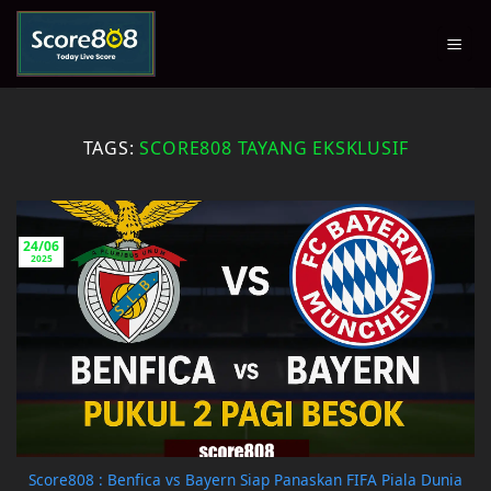
Skip
to
content
TAGS:
SCORE808 TAYANG EKSKLUSIF
24/06
2025
Score808 : Benfica vs Bayern Siap Panaskan FIFA Piala Dunia