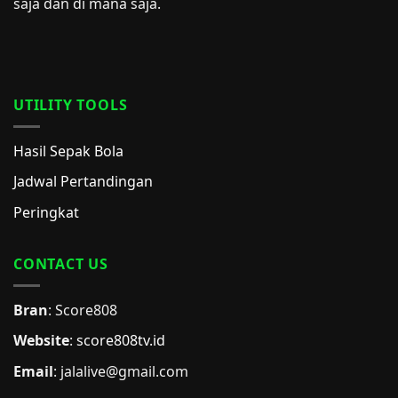
saja dan di mana saja.
UTILITY TOOLS
Hasil Sepak Bola
Jadwal Pertandingan
Peringkat
CONTACT US
Bran
: Score808
Website
:
score808tv.id
Email
: jalalive@gmail.com