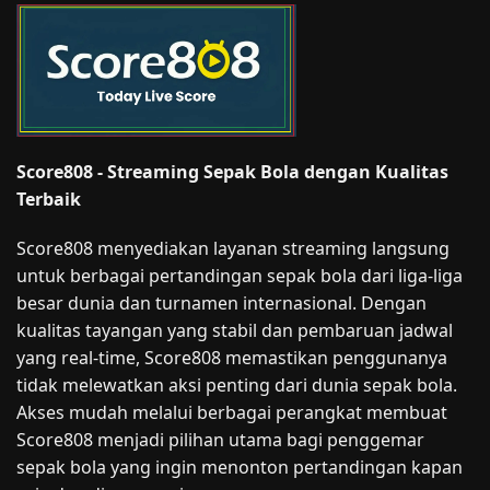
Score808 - Streaming Sepak Bola dengan Kualitas
Terbaik
Score808 menyediakan layanan streaming langsung
untuk berbagai pertandingan sepak bola dari liga-liga
besar dunia dan turnamen internasional. Dengan
kualitas tayangan yang stabil dan pembaruan jadwal
yang real-time, Score808 memastikan penggunanya
tidak melewatkan aksi penting dari dunia sepak bola.
Akses mudah melalui berbagai perangkat membuat
Score808 menjadi pilihan utama bagi penggemar
sepak bola yang ingin menonton pertandingan kapan