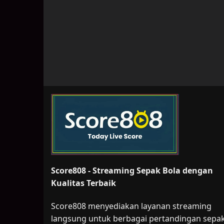
Score808 - Streaming Sepak Bola dengan
Kualitas Terbaik
Score808 menyediakan layanan streaming
langsung untuk berbagai pertandingan sepa