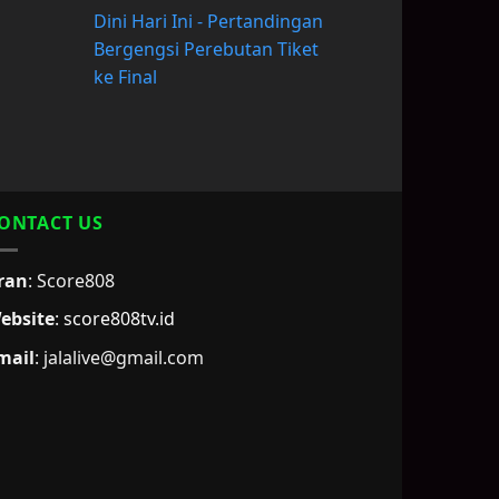
Dini Hari Ini - Pertandingan
Bergengsi Perebutan Tiket
ke Final
ONTACT US
ran
: Score808
ebsite
:
score808tv.id
mail
: jalalive@gmail.com