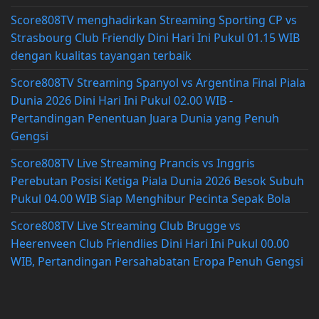
Score808TV menghadirkan Streaming Sporting CP vs
Strasbourg Club Friendly Dini Hari Ini Pukul 01.15 WIB
dengan kualitas tayangan terbaik
Score808TV Streaming Spanyol vs Argentina Final Piala
Dunia 2026 Dini Hari Ini Pukul 02.00 WIB -
Pertandingan Penentuan Juara Dunia yang Penuh
Gengsi
Score808TV Live Streaming Prancis vs Inggris
Perebutan Posisi Ketiga Piala Dunia 2026 Besok Subuh
Pukul 04.00 WIB Siap Menghibur Pecinta Sepak Bola
Score808TV Live Streaming Club Brugge vs
Heerenveen Club Friendlies Dini Hari Ini Pukul 00.00
WIB, Pertandingan Persahabatan Eropa Penuh Gengsi