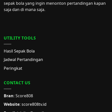
sepak bola yang ingin menonton pertandingan kapan
saja dan di mana saja.
UTILITY TOOLS
Hasil Sepak Bola
Jadwal Pertandingan
Peringkat
CONTACT US
Bran
: Score808
Website
:
score808tv.id