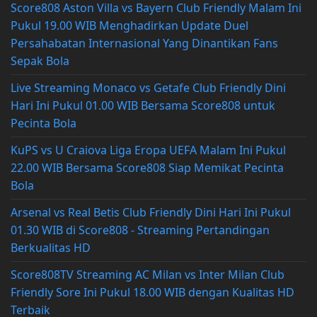
Score808 Aston Villa vs Bayern Club Friendly Malam Ini
Pukul 19.00 WIB Menghadirkan Update Duel
Persahabatan Internasional Yang Dinantikan Fans
Sepak Bola
Live Streaming Monaco vs Getafe Club Friendly Dini
Hari Ini Pukul 01.00 WIB Bersama Score808 untuk
Pecinta Bola
KuPS vs U Craiova Liga Eropa UEFA Malam Ini Pukul
22.00 WIB Bersama Score808 Siap Memikat Pecinta
Bola
Arsenal vs Real Betis Club Friendly Dini Hari Ini Pukul
01.30 WIB di Score808 - Streaming Pertandingan
Berkualitas HD
Score808TV Streaming AC Milan vs Inter Milan Club
Friendly Sore Ini Pukul 18.00 WIB dengan Kualitas HD
Terbaik