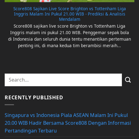
Score808 Sajikan Live Score Brighton vs Tottenham Liga
Inggris Malam Ini Pukul 21.00 WIB - Prediksi & Analisis
Mendalam
Score808 sajikan live score Brighton vs Tottenham Liga
Inggris malam ini pukul 21.00 WIB. Penggemar sepak bola
di Indonesia dan seluruh dunia tentu menantikan pertemuan
penting ini, di mana kedua tim berambisi meraih...
RECENTLY PUBLISHED
Singapura vs Indonesia Piala ASEAN Malam Ini Pukul
20.00 WIB Hadir Bersama Score808 Dengan Informasi
Pertandingan Terbaru