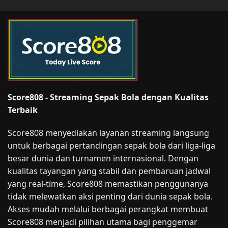
Score808 - Streaming Sepak Bola dengan Kualitas
Terbaik
Score808 menyediakan layanan streaming langsung
untuk berbagai pertandingan sepak bola dari liga-liga
besar dunia dan turnamen internasional. Dengan
kualitas tayangan yang stabil dan pembaruan jadwal
yang real-time, Score808 memastikan penggunanya
tidak melewatkan aksi penting dari dunia sepak bola.
Akses mudah melalui berbagai perangkat membuat
Score808 menjadi pilihan utama bagi penggemar